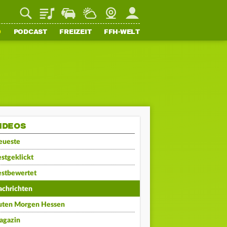
Playlist
Staupilot
Wetter
Webcam
Mein FFH
O
PODCAST
FREIZEIT
FFH-WELT
IDEOS
eueste
stgeklickt
estbewertet
achrichten
uten Morgen Hessen
agazin