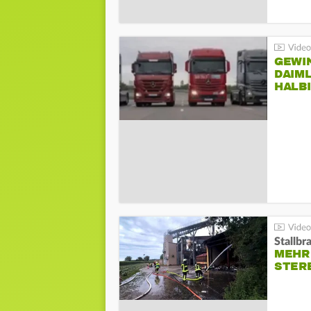
GEWI
DAIM
HALB
Stallbr
MEHR 
STER