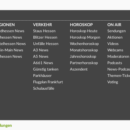
GIONEN
VERKEHR
HOROSKOP
ON AIR
dhessen News
Staus Hessen
Horoskop Heute
Sendungen
hessen News
Blitzer Hessen
Horoskop Morgen
Aktionen
telhessen News
Unfälle Hessen
Wochenhoroskop
Videos
in-Main News
A3 News
Monatshoroskop
Webcams
hessen News
A5 News
Jahreshoroskop
Moderatoren
A661 News
Partnerhoroskop
Podcasts
Günstig tanken
Aszendent
News-Podcas
Parkhäuser
Themen-Tick
Flugplan Frankfurt
Voting
Schulausfälle
llungen