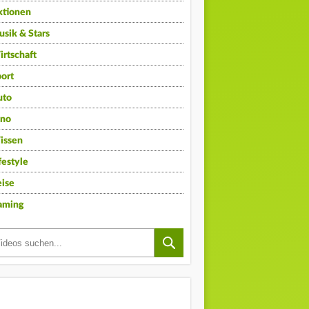
ktionen
sik & Stars
rtschaft
ort
uto
ino
issen
festyle
ise
aming