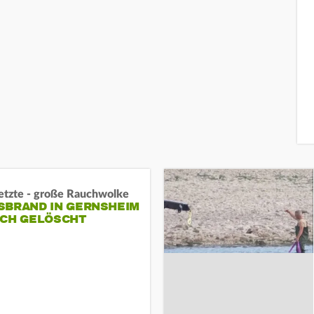
letzte - große Rauchwolke
BRAND IN GERNSHEIM E
CH GELÖSCHT