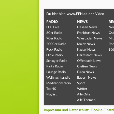
Du bist hier:
www.FFH.de
>>>
Video
RADIO
NEWS
RE
FFH Live
Hessen News
Nor
80er Radio
Frankfurt News
Ost
90er Radio
Wiesbaden News
Mit
2000er Radio
Mainz News
Rhe
Rock Radio
Kassel News
Süd
Oldie Radio
Darmstadt News
Schlager Radio
Offenbach News
Party Radio
Gießen News
Lounge Radio
Fulda News
Weihnachtsradio
Bayern News
Meditationsradio
Sport
Top 40
Wetter
Playlist
Alle Orte
Alle Themen
Impressum und Datenschutz
Cookie-Einste