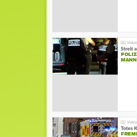
Streit 
POLIZ
ANN I
Totes 
FREM