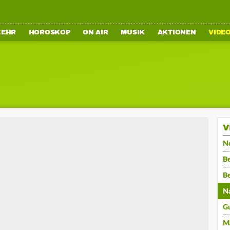
KEHR
HOROSKOP
ON AIR
MUSIK
AKTIONEN
VIDE
V
N
Be
B
N
G
M