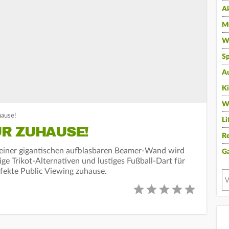
A
Mu
Wi
Sp
A
K
W
ause!
Li
R ZUHAUSE!
Re
iner gigantischen aufblasbaren Beamer-Wand wird
G
ge Trikot-Alternativen und lustiges Fußball-Dart für
rfekte Public Viewing zuhause.