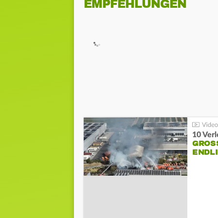
EMPFEHLUNGEN
10 Ver
GROSS
NDLI