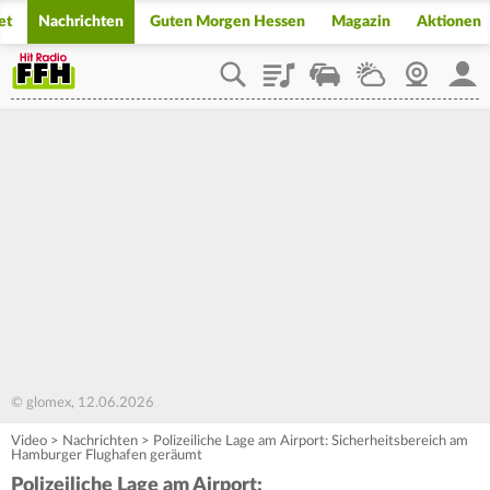
et
Nachrichten
Guten Morgen Hessen
Magazin
Aktionen
Playlist
Staupilot
Wetter
Webcam
Mein
© glomex, 12.06.2026
Video
>
Nachrichten
>
Polizeiliche Lage am Airport: Sicherheitsbereich am
Hamburger Flughafen geräumt
Polizeiliche Lage am Airport: