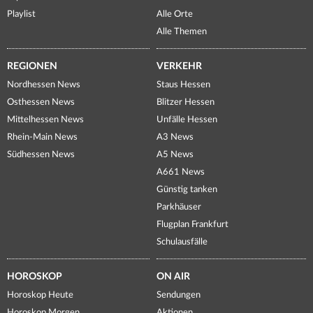
Playlist
Alle Orte
Alle Themen
REGIONEN
VERKEHR
Nordhessen News
Staus Hessen
Osthessen News
Blitzer Hessen
Mittelhessen News
Unfälle Hessen
Rhein-Main News
A3 News
Südhessen News
A5 News
A661 News
Günstig tanken
Parkhäuser
Flugplan Frankfurt
Schulausfälle
HOROSKOP
ON AIR
Horoskop Heute
Sendungen
Horoskop Morgen
Aktionen