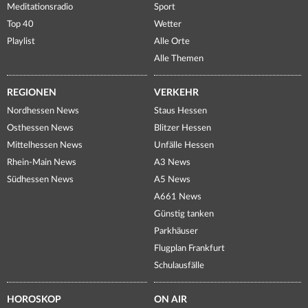
Meditationsradio
Sport
Top 40
Wetter
Playlist
Alle Orte
Alle Themen
REGIONEN
VERKEHR
Nordhessen News
Staus Hessen
Osthessen News
Blitzer Hessen
Mittelhessen News
Unfälle Hessen
Rhein-Main News
A3 News
Südhessen News
A5 News
A661 News
Günstig tanken
Parkhäuser
Flugplan Frankfurt
Schulausfälle
HOROSKOP
ON AIR