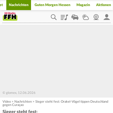
et
Nachrichten
Guten Morgen Hessen
Magazin
Aktionen
Playlist
Staupilot
Wetter
Webcam
Mein
© glomex, 12.06.2026
Video
>
Nachrichten
>
Sieger steht fest: Orakel-Vögel tippen Deutschland
gegen Curaçao
Sieger steht fest: