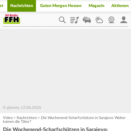
et
Nachrichten
Guten Morgen Hessen
Magazin
Aktionen
Playlist
Staupilot
Wetter
Webcam
Mein
© glomex, 12.06.2026
Video
>
Nachrichten
>
Die Wochenend-Scharfschützen in Sarajevo: Woher
kamen die Täter?
Die Wochenend-Scharfschützen in Sarajevo: