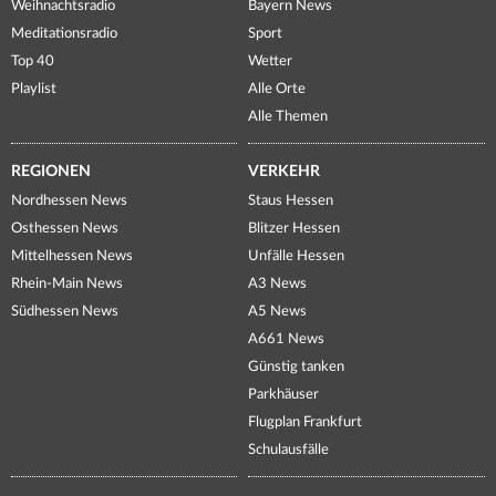
Weihnachtsradio
Bayern News
Meditationsradio
Sport
Top 40
Wetter
Playlist
Alle Orte
Alle Themen
REGIONEN
VERKEHR
Nordhessen News
Staus Hessen
Osthessen News
Blitzer Hessen
Mittelhessen News
Unfälle Hessen
Rhein-Main News
A3 News
Südhessen News
A5 News
A661 News
Günstig tanken
Parkhäuser
Flugplan Frankfurt
Schulausfälle