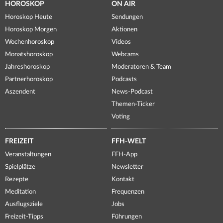
HOROSKOP
ON AIR
Horoskop Heute
Sendungen
Horoskop Morgen
Aktionen
Wochenhoroskop
Videos
Monatshoroskop
Webcams
Jahreshoroskop
Moderatoren & Team
Partnerhoroskop
Podcasts
Aszendent
News-Podcast
Themen-Ticker
Voting
FREIZEIT
FFH-WELT
Veranstaltungen
FFH-App
Spielplätze
Newsletter
Rezepte
Kontakt
Meditation
Frequenzen
Ausflugsziele
Jobs
Freizeit-Tipps
Führungen