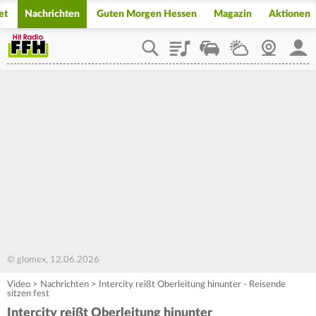
et
Nachrichten
Guten Morgen Hessen
Magazin
Aktionen
Playlist
Staupilot
Wetter
Webcam
Mein
© glomex, 12.06.2026
Video
>
Nachrichten
>
Intercity reißt Oberleitung hinunter - Reisende
sitzen fest
Intercity reißt Oberleitung hinunter