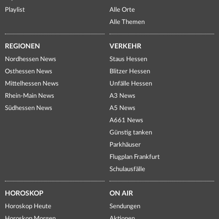
Playlist
Alle Orte
Alle Themen
REGIONEN
VERKEHR
Nordhessen News
Staus Hessen
Osthessen News
Blitzer Hessen
Mittelhessen News
Unfälle Hessen
Rhein-Main News
A3 News
Südhessen News
A5 News
A661 News
Günstig tanken
Parkhäuser
Flugplan Frankfurt
Schulausfälle
HOROSKOP
ON AIR
Horoskop Heute
Sendungen
Horoskop Morgen
Aktionen