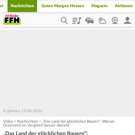
et
Nachrichten
Guten Morgen Hessen
Magazin
Aktionen
Playlist
Staupilot
Wetter
Webcam
Mein
© glomex, 12.06.2026
Video
>
Nachrichten
>
„Das Land der glücklichen Bauern“: Warum
Österreich im Vergleich besser dasteht
„Das Land der glücklichen Bauern“: