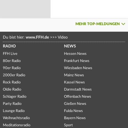
MEHR TOP-MELDUNGEN
Du bist hier:
www.FFH.de
>>>
Video
RADIO
NEWS
FFH Live
Hessen News
80er Radio
Frankfurt News
90er Radio
Wiesbaden News
2000er Radio
Mainz News
Rock Radio
Kassel News
Oldie Radio
Darmstadt News
Schlager Radio
Offenbach News
Party Radio
Gießen News
Lounge Radio
Fulda News
Weihnachtsradio
Bayern News
Meditationsradio
Sport