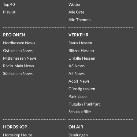
Top 40
Wetter
Playlist
Alle Orte
Alle Themen
REGIONEN
VERKEHR
Nordhessen News
Staus Hessen
Osthessen News
Blitzer Hessen
Mittelhessen News
Unfälle Hessen
Rhein-Main News
A3 News
Südhessen News
A5 News
A661 News
Günstig tanken
Parkhäuser
Flugplan Frankfurt
Schulausfälle
HOROSKOP
ON AIR
Horoskop Heute
Sendungen