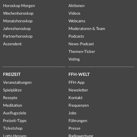
Horoskop Morgen
Aktionen
Wochenhoroskop
Videos
Monatshoroskop
Webcams
Jahreshoroskop
Moderatoren & Team
Partnerhoroskop
Podcasts
Aszendent
News-Podcast
Themen-Ticker
Voting
FREIZEIT
FFH-WELT
Veranstaltungen
FFH-App
Spielplätze
Newsletter
Rezepte
Kontakt
Meditation
Frequenzen
Ausflugsziele
Jobs
Freizeit-Tipps
Führungen
Ticketshop
Presse
Lotto Hessen
Radiowerbung