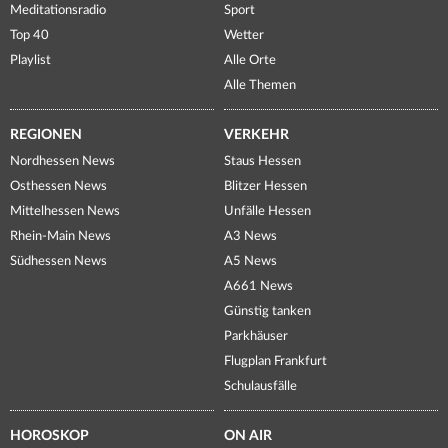
Meditationsradio
Sport
Top 40
Wetter
Playlist
Alle Orte
Alle Themen
REGIONEN
VERKEHR
Nordhessen News
Staus Hessen
Osthessen News
Blitzer Hessen
Mittelhessen News
Unfälle Hessen
Rhein-Main News
A3 News
Südhessen News
A5 News
A661 News
Günstig tanken
Parkhäuser
Flugplan Frankfurt
Schulausfälle
HOROSKOP
ON AIR