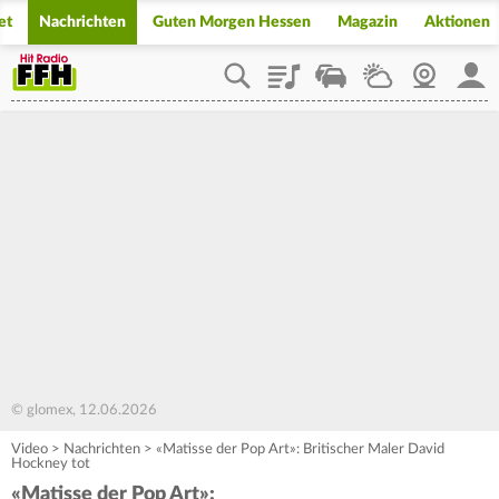
et
Nachrichten
Guten Morgen Hessen
Magazin
Aktionen
Playlist
Staupilot
Wetter
Webcam
Mein
© glomex, 12.06.2026
Video
>
Nachrichten
>
«Matisse der Pop Art»: Britischer Maler David
Hockney tot
«Matisse der Pop Art»: