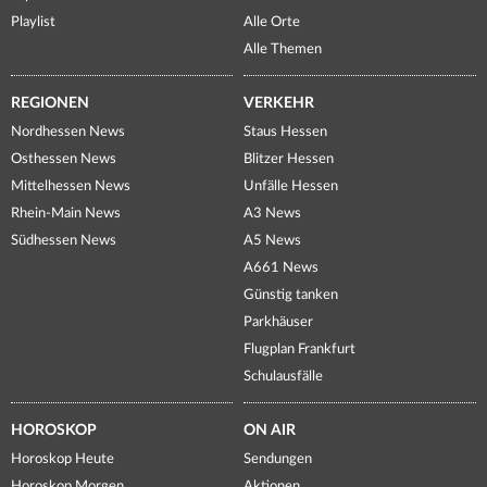
Playlist
Alle Orte
Alle Themen
REGIONEN
VERKEHR
Nordhessen News
Staus Hessen
Osthessen News
Blitzer Hessen
Mittelhessen News
Unfälle Hessen
Rhein-Main News
A3 News
Südhessen News
A5 News
A661 News
Günstig tanken
Parkhäuser
Flugplan Frankfurt
Schulausfälle
HOROSKOP
ON AIR
Horoskop Heute
Sendungen
Horoskop Morgen
Aktionen