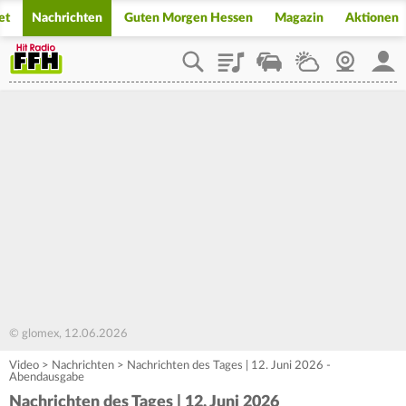
et
Nachrichten
Guten Morgen Hessen
Magazin
Aktionen
Playlist
Staupilot
Wetter
Webcam
Mein
© glomex, 12.06.2026
Video
>
Nachrichten
>
Nachrichten des Tages | 12. Juni 2026 -
Abendausgabe
Nachrichten des Tages | 12. Juni 2026