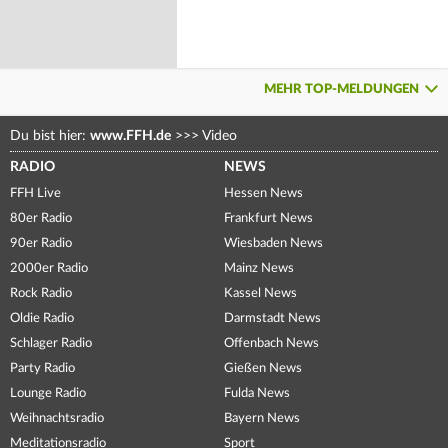
MEHR TOP-MELDUNGEN
Du bist hier:
www.FFH.de
>>>
Video
RADIO
NEWS
FFH Live
Hessen News
80er Radio
Frankfurt News
90er Radio
Wiesbaden News
2000er Radio
Mainz News
Rock Radio
Kassel News
Oldie Radio
Darmstadt News
Schlager Radio
Offenbach News
Party Radio
Gießen News
Lounge Radio
Fulda News
Weihnachtsradio
Bayern News
Meditationsradio
Sport