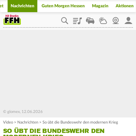
et
Nachrichten
Guten Morgen Hessen
Magazin
Aktionen
Playlist
Staupilot
Wetter
Webcam
Mein
© glomex, 12.06.2026
Video
>
Nachrichten
>
So übt die Bundeswehr den modernen Krieg
SO ÜBT DIE BUNDESWEHR DEN