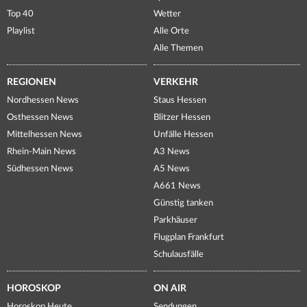
Top 40
Wetter
Playlist
Alle Orte
Alle Themen
REGIONEN
VERKEHR
Nordhessen News
Staus Hessen
Osthessen News
Blitzer Hessen
Mittelhessen News
Unfälle Hessen
Rhein-Main News
A3 News
Südhessen News
A5 News
A661 News
Günstig tanken
Parkhäuser
Flugplan Frankfurt
Schulausfälle
HOROSKOP
ON AIR
Horoskop Heute
Sendungen