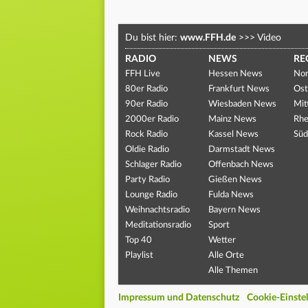
Du bist hier:
www.FFH.de
>>>
Video
RADIO
NEWS
RE
FFH Live
Hessen News
Nor
80er Radio
Frankfurt News
Ost
90er Radio
Wiesbaden News
Mit
2000er Radio
Mainz News
Rhe
Rock Radio
Kassel News
Süd
Oldie Radio
Darmstadt News
Schlager Radio
Offenbach News
Party Radio
Gießen News
Lounge Radio
Fulda News
Weihnachtsradio
Bayern News
Meditationsradio
Sport
Top 40
Wetter
Playlist
Alle Orte
Alle Themen
Impressum und Datenschutz
Cookie-Einste