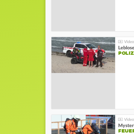
Leblos
POLIZ
Mysteri
FEUE