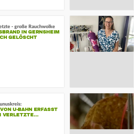
letzte - große Rauchwolke
BRAND IN GERNSHEIM E
CH GELÖSCHT
unuskreis:
 VON U-BAHN ERFASST
EI VERLETZTE…