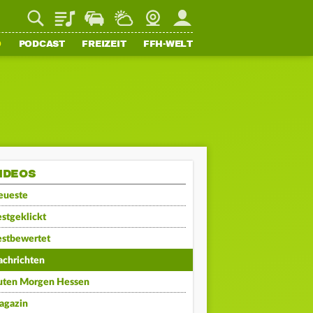
Playlist
Staupilot
Wetter
Webcam
Mein FFH
O
PODCAST
FREIZEIT
FFH-WELT
IDEOS
eueste
stgeklickt
estbewertet
achrichten
uten Morgen Hessen
agazin