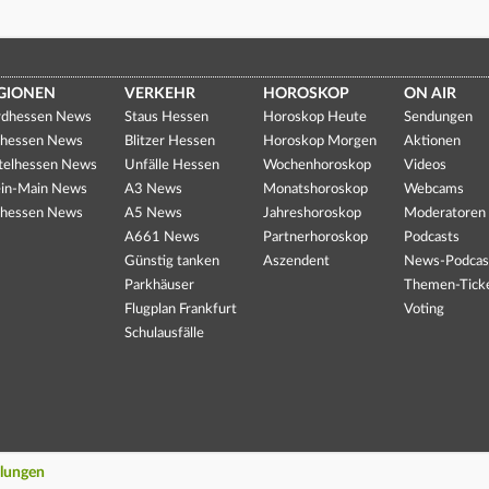
GIONEN
VERKEHR
HOROSKOP
ON AIR
dhessen News
Staus Hessen
Horoskop Heute
Sendungen
hessen News
Blitzer Hessen
Horoskop Morgen
Aktionen
telhessen News
Unfälle Hessen
Wochenhoroskop
Videos
in-Main News
A3 News
Monatshoroskop
Webcams
hessen News
A5 News
Jahreshoroskop
Moderatoren
A661 News
Partnerhoroskop
Podcasts
Günstig tanken
Aszendent
News-Podcas
Parkhäuser
Themen-Tick
Flugplan Frankfurt
Voting
Schulausfälle
llungen