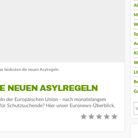
A
Mu
Wi
Sp
A
K
W
as bedeuten die neuen Asylregeln
Li
Re
IE NEUEN ASYLREGELN
G
eln der Europäischen Union - nach monatelangem
h für Schutzsuchende? Hier unser Euronews-Überblick.