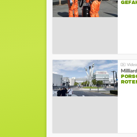
GEFA
Millia
PORSC
ROTE