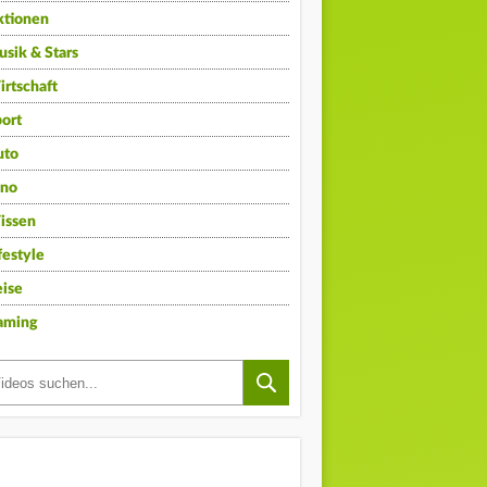
ktionen
sik & Stars
rtschaft
ort
uto
ino
issen
festyle
ise
aming