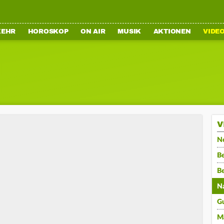
KEHR
HOROSKOP
ON AIR
MUSIK
AKTIONEN
VIDE
V
N
Be
B
N
G
M