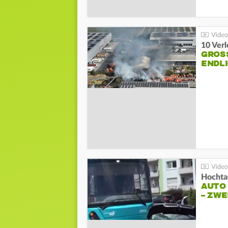
10 Ver
GROSS
NDLI
Hochta
AUTO
– ZW