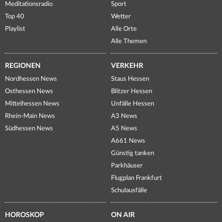
Meditationsradio
Sport
Top 40
Wetter
Playlist
Alle Orte
Alle Themen
REGIONEN
VERKEHR
Nordhessen News
Staus Hessen
Osthessen News
Blitzer Hessen
Mittelhessen News
Unfälle Hessen
Rhein-Main News
A3 News
Südhessen News
A5 News
A661 News
Günstig tanken
Parkhäuser
Flugplan Frankfurt
Schulausfälle
HOROSKOP
ON AIR