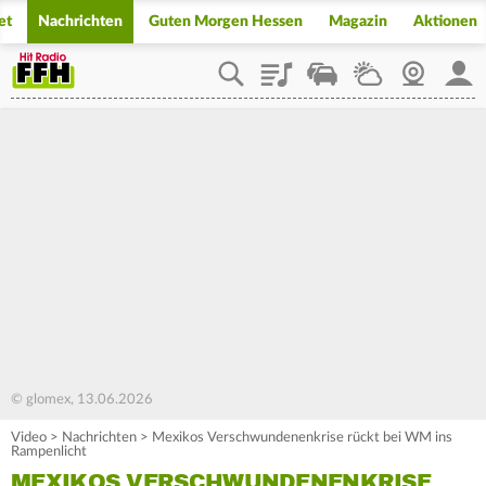
et
Nachrichten
Guten Morgen Hessen
Magazin
Aktionen
Playlist
Staupilot
Wetter
Webcam
Mein
© glomex, 13.06.2026
Video
>
Nachrichten
>
Mexikos Verschwundenenkrise rückt bei WM ins
Rampenlicht
MEXIKOS VERSCHWUNDENENKRISE