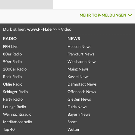
MEHR TOP-MELDUNGEN
Du bist hier:
www.FFH.de
>>>
Video
RADIO
NEWS
FFH Live
Hessen News
80er Radio
Frankfurt News
90er Radio
Wiesbaden News
2000er Radio
Mainz News
Rock Radio
Kassel News
Oldie Radio
Darmstadt News
Schlager Radio
Offenbach News
Party Radio
Gießen News
Lounge Radio
Fulda News
Weihnachtsradio
Bayern News
Meditationsradio
Sport
Top 40
Wetter