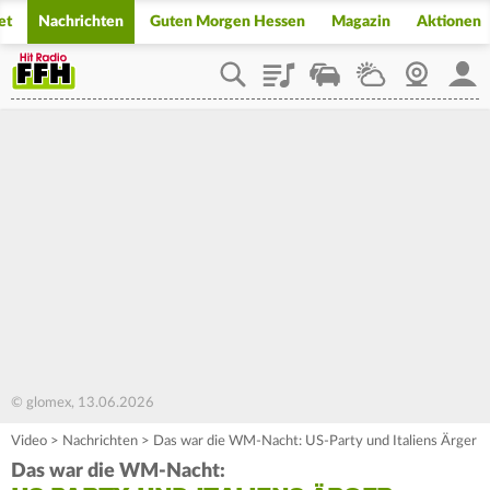
et
Nachrichten
Guten Morgen Hessen
Magazin
Aktionen
Playlist
Staupilot
Wetter
Webcam
Mein
© glomex, 13.06.2026
Video
>
Nachrichten
>
Das war die WM-Nacht: US-Party und Italiens Ärger
Das war die WM-Nacht: