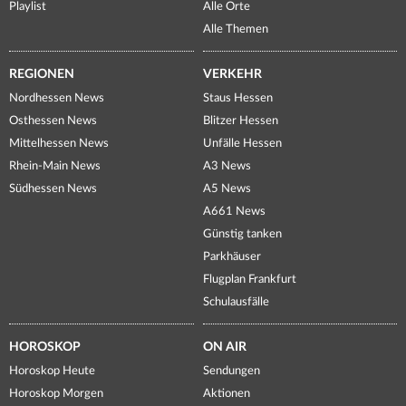
Playlist
Alle Orte
Alle Themen
REGIONEN
VERKEHR
Nordhessen News
Staus Hessen
Osthessen News
Blitzer Hessen
Mittelhessen News
Unfälle Hessen
Rhein-Main News
A3 News
Südhessen News
A5 News
A661 News
Günstig tanken
Parkhäuser
Flugplan Frankfurt
Schulausfälle
HOROSKOP
ON AIR
Horoskop Heute
Sendungen
Horoskop Morgen
Aktionen