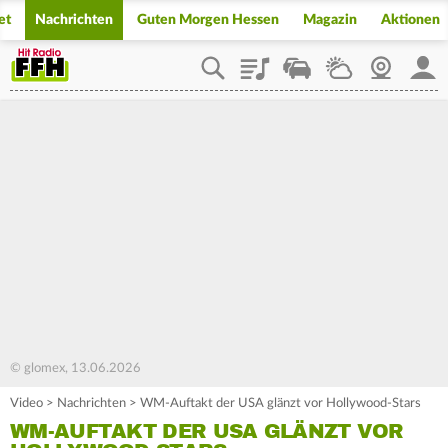
et
Nachrichten
Guten Morgen Hessen
Magazin
Aktionen
Playlist
Staupilot
Wetter
Webcam
Mein
© glomex, 13.06.2026
Video
>
Nachrichten
>
WM-Auftakt der USA glänzt vor Hollywood-Stars
WM-AUFTAKT DER USA GLÄNZT VOR