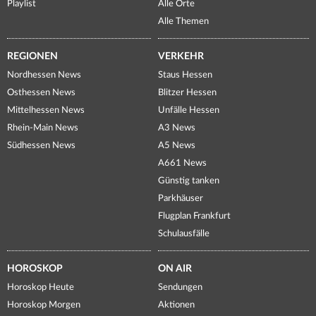
Playlist
Alle Orte
Alle Themen
REGIONEN
VERKEHR
Nordhessen News
Staus Hessen
Osthessen News
Blitzer Hessen
Mittelhessen News
Unfälle Hessen
Rhein-Main News
A3 News
Südhessen News
A5 News
A661 News
Günstig tanken
Parkhäuser
Flugplan Frankfurt
Schulausfälle
HOROSKOP
ON AIR
Horoskop Heute
Sendungen
Horoskop Morgen
Aktionen