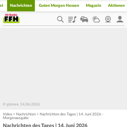
et
Nachrichten
Guten Morgen Hessen
Magazin
Aktionen
Playlist
Staupilot
Wetter
Webcam
Mein
© glomex, 14.06.2026
Video
>
Nachrichten
>
Nachrichten des Tages | 14. Juni 2026 -
Morgenausgabe
Nachrichten des Tages | 14. Juni 2026