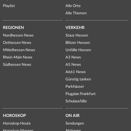
Playlist
Alle Orte
Alle Themen
REGIONEN
VERKEHR
Nordhessen News
Staus Hessen
Osthessen News
Blitzer Hessen
Mittelhessen News
Unfälle Hessen
Rhein-Main News
A3 News
Südhessen News
A5 News
A661 News
Günstig tanken
Parkhäuser
Flugplan Frankfurt
Schulausfälle
HOROSKOP
ON AIR
Horoskop Heute
Sendungen
Horoskop Morgen
Aktionen