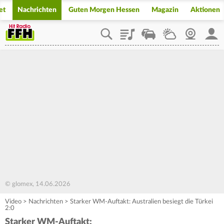
et
Nachrichten
Guten Morgen Hessen
Magazin
Aktionen
Playlist
Staupilot
Wetter
Webcam
Mein
© glomex, 14.06.2026
Video
>
Nachrichten
>
Starker WM-Auftakt: Australien besiegt die Türkei
2:0
Starker WM-Auftakt: