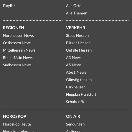
Playlist
Alle Orte
Alle Themen
REGIONEN
VERKEHR
Nordhessen News
Staus Hessen
Osthessen News
Blitzer Hessen
Mittelhessen News
Unfälle Hessen
Rhein-Main News
A3 News
Südhessen News
A5 News
A661 News
Günstig tanken
Parkhäuser
Flugplan Frankfurt
Schulausfälle
HOROSKOP
ON AIR
Horoskop Heute
Sendungen
Horoskop Morgen
Aktionen