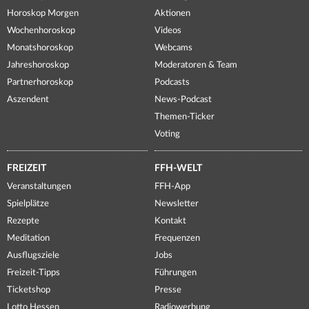
Horoskop Morgen
Aktionen
Wochenhoroskop
Videos
Monatshoroskop
Webcams
Jahreshoroskop
Moderatoren & Team
Partnerhoroskop
Podcasts
Aszendent
News-Podcast
Themen-Ticker
Voting
FREIZEIT
FFH-WELT
Veranstaltungen
FFH-App
Spielplätze
Newsletter
Rezepte
Kontakt
Meditation
Frequenzen
Ausflugsziele
Jobs
Freizeit-Tipps
Führungen
Ticketshop
Presse
Lotto Hessen
Radiowerbung