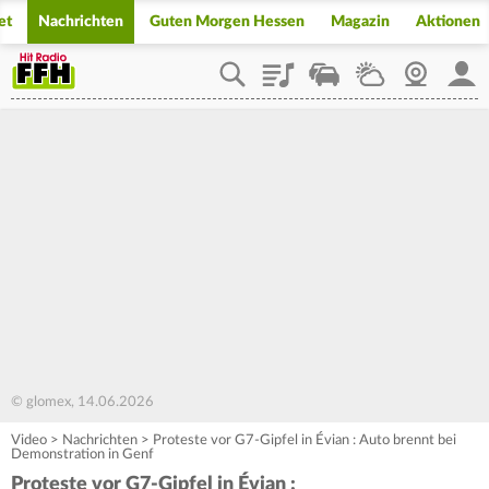
et
Nachrichten
Guten Morgen Hessen
Magazin
Aktionen
Playlist
Staupilot
Wetter
Webcam
Mein
© glomex, 14.06.2026
Video
>
Nachrichten
>
Proteste vor G7-Gipfel in Évian : Auto brennt bei
Demonstration in Genf
Proteste vor G7-Gipfel in Évian :