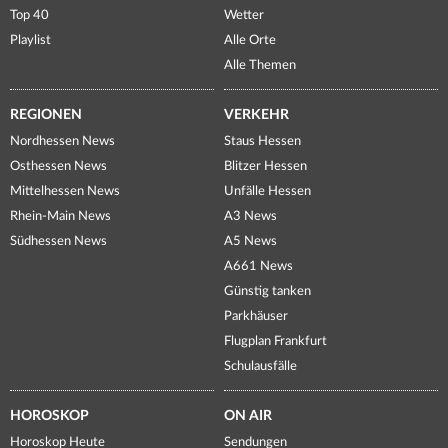
Top 40
Wetter
Playlist
Alle Orte
Alle Themen
REGIONEN
VERKEHR
Nordhessen News
Staus Hessen
Osthessen News
Blitzer Hessen
Mittelhessen News
Unfälle Hessen
Rhein-Main News
A3 News
Südhessen News
A5 News
A661 News
Günstig tanken
Parkhäuser
Flugplan Frankfurt
Schulausfälle
HOROSKOP
ON AIR
Horoskop Heute
Sendungen