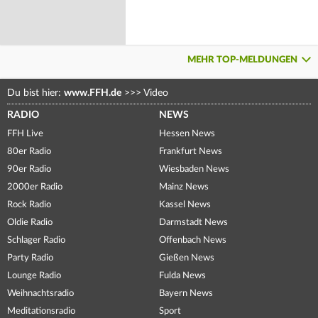
MEHR TOP-MELDUNGEN
Du bist hier:
www.FFH.de
>>>
Video
RADIO
NEWS
FFH Live
Hessen News
80er Radio
Frankfurt News
90er Radio
Wiesbaden News
2000er Radio
Mainz News
Rock Radio
Kassel News
Oldie Radio
Darmstadt News
Schlager Radio
Offenbach News
Party Radio
Gießen News
Lounge Radio
Fulda News
Weihnachtsradio
Bayern News
Meditationsradio
Sport