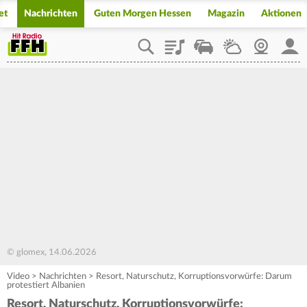
et
Nachrichten
Guten Morgen Hessen
Magazin
Aktionen
Playlist
Staupilot
Wetter
Webcam
Mein
© glomex, 14.06.2026
Video
>
Nachrichten
>
Resort, Naturschutz, Korruptionsvorwürfe: Darum
protestiert Albanien
Resort, Naturschutz, Korruptionsvorwürfe: