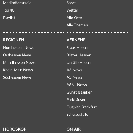
Meditationsradio
Sport
Top 40
Wetter
Playlist
Alle Orte
Alle Themen
REGIONEN
VERKEHR
Nordhessen News
Staus Hessen
Osthessen News
Blitzer Hessen
Mittelhessen News
Unfälle Hessen
Rhein-Main News
A3 News
Südhessen News
A5 News
A661 News
Günstig tanken
Parkhäuser
Flugplan Frankfurt
Schulausfälle
HOROSKOP
ON AIR