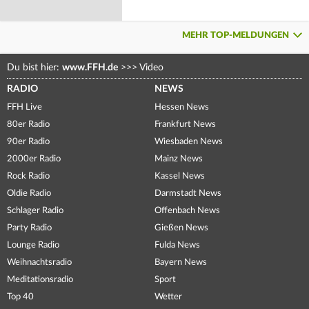
MEHR TOP-MELDUNGEN
Du bist hier:
www.FFH.de
>>>
Video
RADIO
NEWS
FFH Live
Hessen News
80er Radio
Frankfurt News
90er Radio
Wiesbaden News
2000er Radio
Mainz News
Rock Radio
Kassel News
Oldie Radio
Darmstadt News
Schlager Radio
Offenbach News
Party Radio
Gießen News
Lounge Radio
Fulda News
Weihnachtsradio
Bayern News
Meditationsradio
Sport
Top 40
Wetter