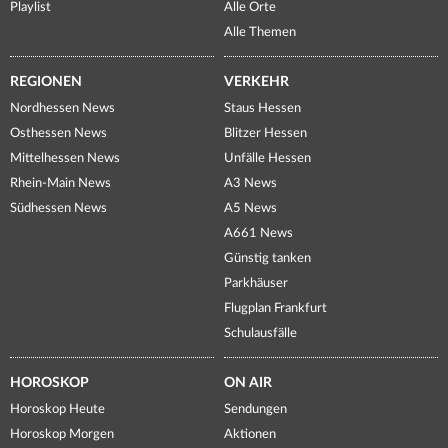
Playlist
Alle Orte
Alle Themen
REGIONEN
VERKEHR
Nordhessen News
Staus Hessen
Osthessen News
Blitzer Hessen
Mittelhessen News
Unfälle Hessen
Rhein-Main News
A3 News
Südhessen News
A5 News
A661 News
Günstig tanken
Parkhäuser
Flugplan Frankfurt
Schulausfälle
HOROSKOP
ON AIR
Horoskop Heute
Sendungen
Horoskop Morgen
Aktionen