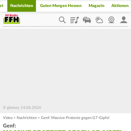
et
Nachrichten
Guten Morgen Hessen
Magazin
Aktionen
Playlist
Staupilot
Wetter
Webcam
Mein
© glomex, 14.06.2026
Video
>
Nachrichten
>
Genf: Massive Proteste gegen G7-Gipfel
Genf: