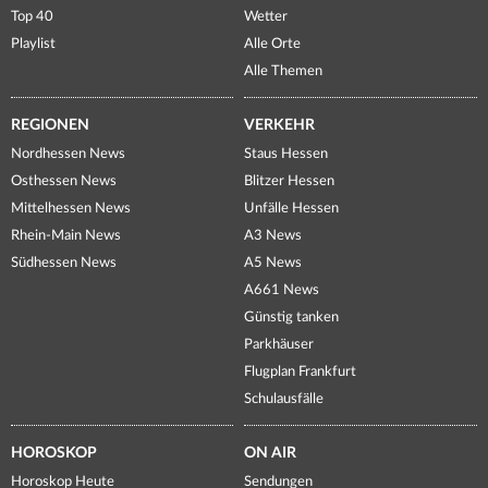
Top 40
Wetter
Playlist
Alle Orte
Alle Themen
REGIONEN
VERKEHR
Nordhessen News
Staus Hessen
Osthessen News
Blitzer Hessen
Mittelhessen News
Unfälle Hessen
Rhein-Main News
A3 News
Südhessen News
A5 News
A661 News
Günstig tanken
Parkhäuser
Flugplan Frankfurt
Schulausfälle
HOROSKOP
ON AIR
Horoskop Heute
Sendungen