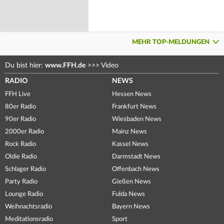
MEHR TOP-MELDUNGEN
Du bist hier:
www.FFH.de
>>>
Video
RADIO
NEWS
FFH Live
Hessen News
80er Radio
Frankfurt News
90er Radio
Wiesbaden News
2000er Radio
Mainz News
Rock Radio
Kassel News
Oldie Radio
Darmstadt News
Schlager Radio
Offenbach News
Party Radio
Gießen News
Lounge Radio
Fulda News
Weihnachtsradio
Bayern News
Meditationsradio
Sport