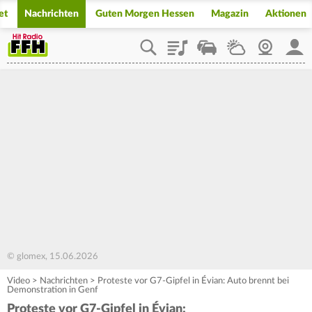
et
Nachrichten
Guten Morgen Hessen
Magazin
Aktionen
Playlist
Staupilot
Wetter
Webcam
Mein
© glomex, 15.06.2026
Video
>
Nachrichten
>
Proteste vor G7-Gipfel in Évian: Auto brennt bei
Demonstration in Genf
Proteste vor G7-Gipfel in Évian: