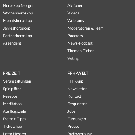
Horoskop Morgen
Aktionen
Wochenhoroskop
Videos
Monatshoroskop
Webcams
Jahreshoroskop
Moderatoren & Team
Partnerhoroskop
Podcasts
Aszendent
News-Podcast
Themen-Ticker
Voting
FREIZEIT
FFH-WELT
Veranstaltungen
FFH-App
Spielplätze
Newsletter
Rezepte
Kontakt
Meditation
Frequenzen
Ausflugsziele
Jobs
Freizeit-Tipps
Führungen
Ticketshop
Presse
Lotto Hessen
Radiowerbung