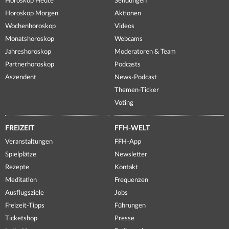
Horoskop Heute
Sendungen
Horoskop Morgen
Aktionen
Wochenhoroskop
Videos
Monatshoroskop
Webcams
Jahreshoroskop
Moderatoren & Team
Partnerhoroskop
Podcasts
Aszendent
News-Podcast
Themen-Ticker
Voting
FREIZEIT
FFH-WELT
Veranstaltungen
FFH-App
Spielplätze
Newsletter
Rezepte
Kontakt
Meditation
Frequenzen
Ausflugsziele
Jobs
Freizeit-Tipps
Führungen
Ticketshop
Presse