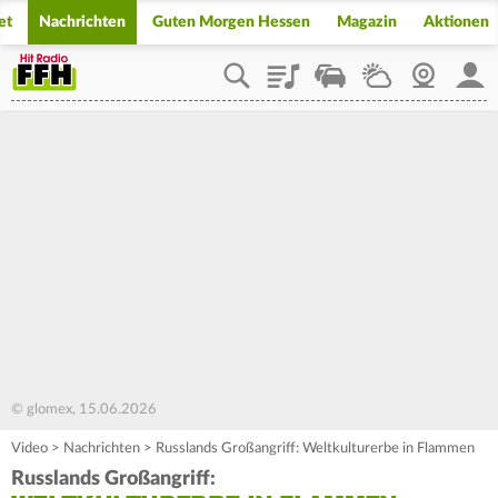
et
Nachrichten
Guten Morgen Hessen
Magazin
Aktionen
Playlist
Staupilot
Wetter
Webcam
Mein
© glomex, 15.06.2026
Video
>
Nachrichten
>
Russlands Großangriff: Weltkulturerbe in Flammen
Russlands Großangriff: