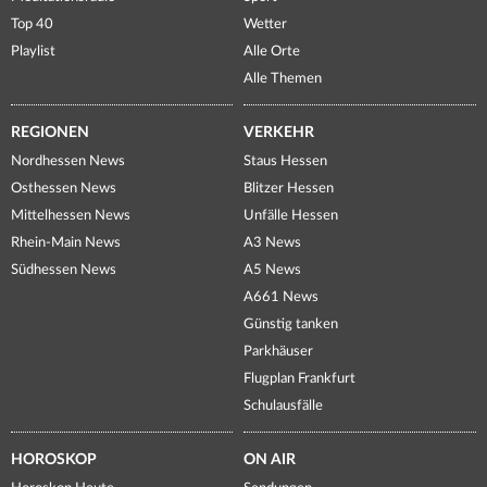
Top 40
Wetter
Playlist
Alle Orte
Alle Themen
REGIONEN
VERKEHR
Nordhessen News
Staus Hessen
Osthessen News
Blitzer Hessen
Mittelhessen News
Unfälle Hessen
Rhein-Main News
A3 News
Südhessen News
A5 News
A661 News
Günstig tanken
Parkhäuser
Flugplan Frankfurt
Schulausfälle
HOROSKOP
ON AIR