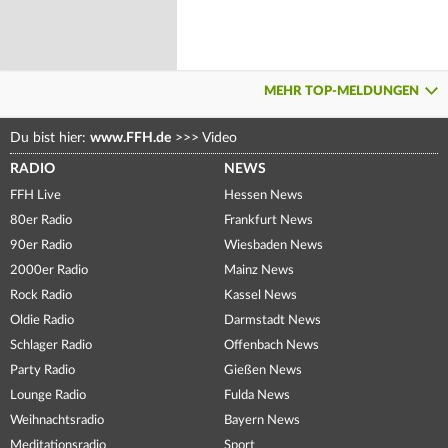
MEHR TOP-MELDUNGEN
Du bist hier:
www.FFH.de
>>>
Video
RADIO
NEWS
FFH Live
Hessen News
80er Radio
Frankfurt News
90er Radio
Wiesbaden News
2000er Radio
Mainz News
Rock Radio
Kassel News
Oldie Radio
Darmstadt News
Schlager Radio
Offenbach News
Party Radio
Gießen News
Lounge Radio
Fulda News
Weihnachtsradio
Bayern News
Meditationsradio
Sport