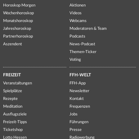
Horoskop Morgen
Aktionen
Wochenhoroskop
Videos
Monatshoroskop
Webcams
Jahreshoroskop
Moderatoren & Team
Partnerhoroskop
Podcasts
Aszendent
News-Podcast
Themen-Ticker
Voting
FREIZEIT
FFH-WELT
Veranstaltungen
FFH-App
Spielplätze
Newsletter
Rezepte
Kontakt
Meditation
Frequenzen
Ausflugsziele
Jobs
Freizeit-Tipps
Führungen
Ticketshop
Presse
Lotto Hessen
Radiowerbung