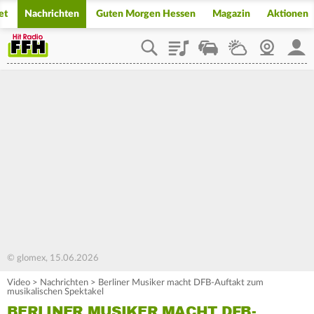
et
Nachrichten
Guten Morgen Hessen
Magazin
Aktionen
Playlist
Staupilot
Wetter
Webcam
Mein
© glomex, 15.06.2026
Video
>
Nachrichten
>
Berliner Musiker macht DFB-Auftakt zum
musikalischen Spektakel
BERLINER MUSIKER MACHT DFB-