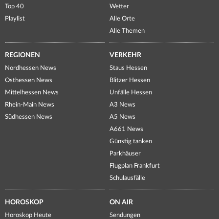
Top 40
Wetter
Playlist
Alle Orte
Alle Themen
REGIONEN
VERKEHR
Nordhessen News
Staus Hessen
Osthessen News
Blitzer Hessen
Mittelhessen News
Unfälle Hessen
Rhein-Main News
A3 News
Südhessen News
A5 News
A661 News
Günstig tanken
Parkhäuser
Flugplan Frankfurt
Schulausfälle
HOROSKOP
ON AIR
Horoskop Heute
Sendungen