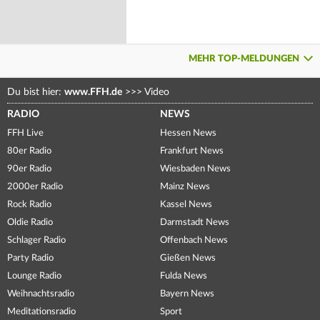
MEHR TOP-MELDUNGEN
Du bist hier:
www.FFH.de
>>>
Video
RADIO
NEWS
FFH Live
Hessen News
80er Radio
Frankfurt News
90er Radio
Wiesbaden News
2000er Radio
Mainz News
Rock Radio
Kassel News
Oldie Radio
Darmstadt News
Schlager Radio
Offenbach News
Party Radio
Gießen News
Lounge Radio
Fulda News
Weihnachtsradio
Bayern News
Meditationsradio
Sport