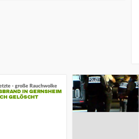
letzte - große Rauchwolke
BRAND IN GERNSHEIM E
CH GELÖSCHT