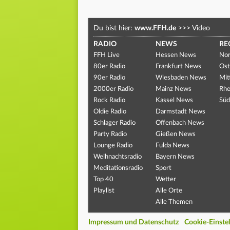
Du bist hier:
www.FFH.de
>>>
Video
RADIO
NEWS
RE
FFH Live
Hessen News
Nor
80er Radio
Frankfurt News
Ost
90er Radio
Wiesbaden News
Mit
2000er Radio
Mainz News
Rhe
Rock Radio
Kassel News
Süd
Oldie Radio
Darmstadt News
Schlager Radio
Offenbach News
Party Radio
Gießen News
Lounge Radio
Fulda News
Weihnachtsradio
Bayern News
Meditationsradio
Sport
Top 40
Wetter
Playlist
Alle Orte
Alle Themen
Impressum und Datenschutz
Cookie-Einste