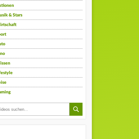
ktionen
sik & Stars
rtschaft
ort
uto
ino
issen
festyle
ise
aming