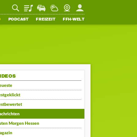
Playlist
Staupilot
Wetter
Webcam
Mein FFH
O
PODCAST
FREIZEIT
FFH-WELT
IDEOS
eueste
stgeklickt
estbewertet
achrichten
uten Morgen Hessen
agazin