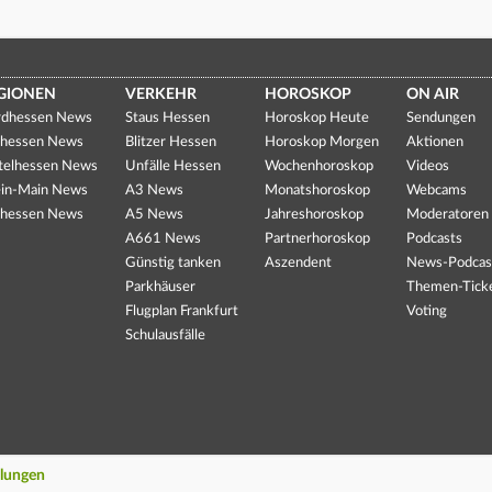
GIONEN
VERKEHR
HOROSKOP
ON AIR
dhessen News
Staus Hessen
Horoskop Heute
Sendungen
hessen News
Blitzer Hessen
Horoskop Morgen
Aktionen
telhessen News
Unfälle Hessen
Wochenhoroskop
Videos
in-Main News
A3 News
Monatshoroskop
Webcams
hessen News
A5 News
Jahreshoroskop
Moderatoren
A661 News
Partnerhoroskop
Podcasts
Günstig tanken
Aszendent
News-Podcas
Parkhäuser
Themen-Tick
Flugplan Frankfurt
Voting
Schulausfälle
llungen