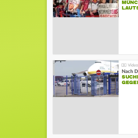
MÜNC
LAUT
Nach D
SUCH
GEGE