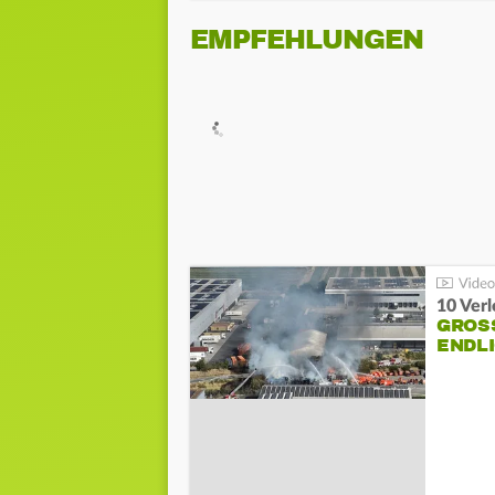
EMPFEHLUNGEN
10 Ver
GROSS
NDLI