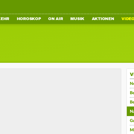
KEHR
HOROSKOP
ON AIR
MUSIK
AKTIONEN
VIDE
V
N
Be
B
N
G
M