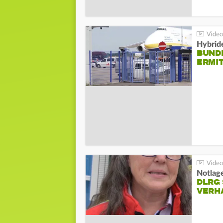
Hybrid
BUND
ERMI
Notlag
DLRG 
VERH