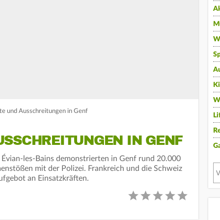
A
Mu
Wi
Sp
A
K
W
te und Ausschreitungen in Genf
Li
Re
USSCHREITUNGEN IN GENF
G
 Évian-les-Bains demonstrierten in Genf rund 20.000
stößen mit der Polizei. Frankreich und die Schweiz
ufgebot an Einsatzkräften.