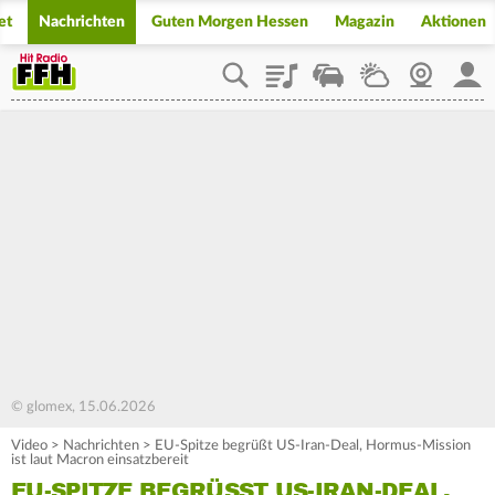
et
Nachrichten
Guten Morgen Hessen
Magazin
Aktionen
Playlist
Staupilot
Wetter
Webcam
Mein
© glomex, 15.06.2026
Video
>
Nachrichten
>
EU-Spitze begrüßt US-Iran-Deal, Hormus-Mission
ist laut Macron einsatzbereit
EU-SPITZE BEGRÜSST US-IRAN-DEAL, H