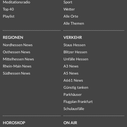
Meditationsradio
Sport
Top 40
Wetter
Playlist
Alle Orte
Alle Themen
REGIONEN
VERKEHR
Nordhessen News
Staus Hessen
Osthessen News
Blitzer Hessen
Mittelhessen News
Unfälle Hessen
Rhein-Main News
A3 News
Südhessen News
A5 News
A661 News
Günstig tanken
Parkhäuser
Flugplan Frankfurt
Schulausfälle
HOROSKOP
ON AIR