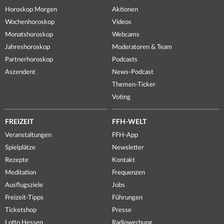
Horoskop Morgen
Aktionen
Wochenhoroskop
Videos
Monatshoroskop
Webcams
Jahreshoroskop
Moderatoren & Team
Partnerhoroskop
Podcasts
Aszendent
News-Podcast
Themen-Ticker
Voting
FREIZEIT
FFH-WELT
Veranstaltungen
FFH-App
Spielplätze
Newsletter
Rezepte
Kontakt
Meditation
Frequenzen
Ausflugsziele
Jobs
Freizeit-Tipps
Führungen
Ticketshop
Presse
Lotto Hessen
Radiowerbung