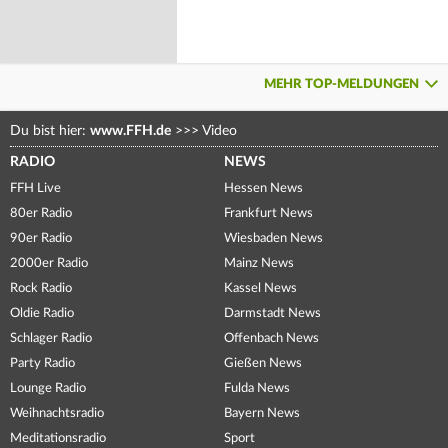
MEHR TOP-MELDUNGEN
Du bist hier:
www.FFH.de
>>>
Video
RADIO
NEWS
FFH Live
Hessen News
80er Radio
Frankfurt News
90er Radio
Wiesbaden News
2000er Radio
Mainz News
Rock Radio
Kassel News
Oldie Radio
Darmstadt News
Schlager Radio
Offenbach News
Party Radio
Gießen News
Lounge Radio
Fulda News
Weihnachtsradio
Bayern News
Meditationsradio
Sport