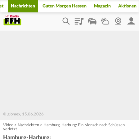
et
Nachrichten
Guten Morgen Hessen
Magazin
Aktionen
Playlist
Staupilot
Wetter
Webcam
Mein
© glomex, 15.06.2026
Video
>
Nachrichten
>
Hamburg-Harburg: Ein Mensch nach Schüssen
verletzt
Hamburg-Harburg: