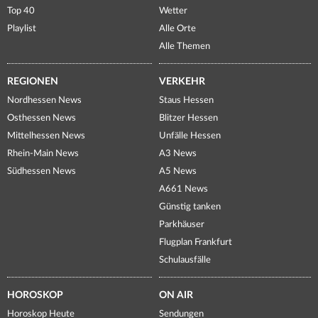
Top 40
Wetter
Playlist
Alle Orte
Alle Themen
REGIONEN
VERKEHR
Nordhessen News
Staus Hessen
Osthessen News
Blitzer Hessen
Mittelhessen News
Unfälle Hessen
Rhein-Main News
A3 News
Südhessen News
A5 News
A661 News
Günstig tanken
Parkhäuser
Flugplan Frankfurt
Schulausfälle
HOROSKOP
ON AIR
Horoskop Heute
Sendungen