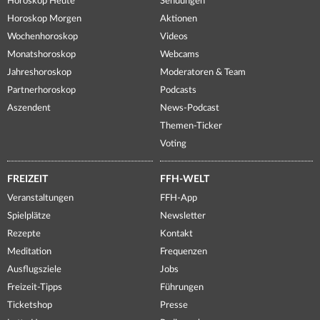
Horoskop Heute
Sendungen
Horoskop Morgen
Aktionen
Wochenhoroskop
Videos
Monatshoroskop
Webcams
Jahreshoroskop
Moderatoren & Team
Partnerhoroskop
Podcasts
Aszendent
News-Podcast
Themen-Ticker
Voting
FREIZEIT
FFH-WELT
Veranstaltungen
FFH-App
Spielplätze
Newsletter
Rezepte
Kontakt
Meditation
Frequenzen
Ausflugsziele
Jobs
Freizeit-Tipps
Führungen
Ticketshop
Presse