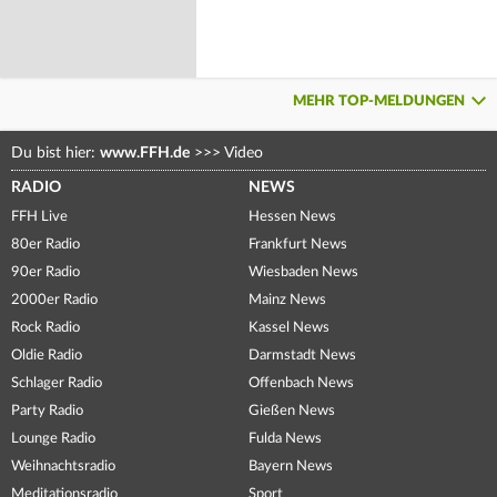
MEHR TOP-MELDUNGEN
Du bist hier:
www.FFH.de
>>>
Video
RADIO
NEWS
FFH Live
Hessen News
80er Radio
Frankfurt News
90er Radio
Wiesbaden News
2000er Radio
Mainz News
Rock Radio
Kassel News
Oldie Radio
Darmstadt News
Schlager Radio
Offenbach News
Party Radio
Gießen News
Lounge Radio
Fulda News
Weihnachtsradio
Bayern News
Meditationsradio
Sport