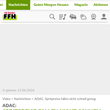
et
Nachrichten
Guten Morgen Hessen
Magazin
Aktionen
Playlist
Staupilot
Wetter
Webcam
Mein
© glomex, 15.06.2026
Video
>
Nachrichten
>
ADAC: Spritpreise fallen nicht schnell genug
ADAC: