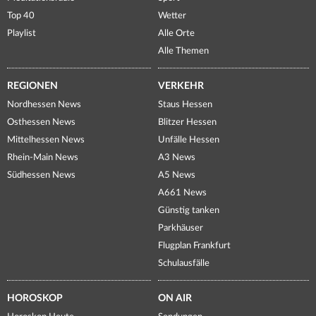
Top 40
Wetter
Playlist
Alle Orte
Alle Themen
REGIONEN
VERKEHR
Nordhessen News
Staus Hessen
Osthessen News
Blitzer Hessen
Mittelhessen News
Unfälle Hessen
Rhein-Main News
A3 News
Südhessen News
A5 News
A661 News
Günstig tanken
Parkhäuser
Flugplan Frankfurt
Schulausfälle
HOROSKOP
ON AIR