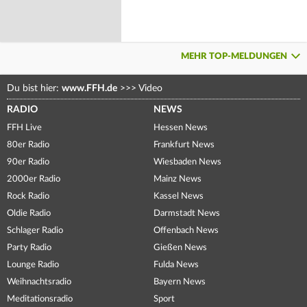
MEHR TOP-MELDUNGEN
Du bist hier:
www.FFH.de
>>>
Video
RADIO
NEWS
FFH Live
Hessen News
80er Radio
Frankfurt News
90er Radio
Wiesbaden News
2000er Radio
Mainz News
Rock Radio
Kassel News
Oldie Radio
Darmstadt News
Schlager Radio
Offenbach News
Party Radio
Gießen News
Lounge Radio
Fulda News
Weihnachtsradio
Bayern News
Meditationsradio
Sport