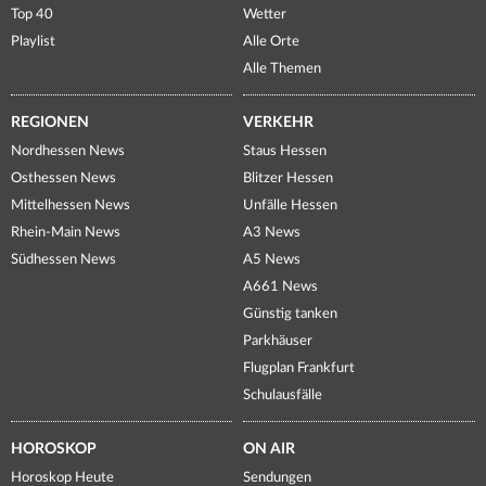
Top 40
Wetter
Playlist
Alle Orte
Alle Themen
REGIONEN
VERKEHR
Nordhessen News
Staus Hessen
Osthessen News
Blitzer Hessen
Mittelhessen News
Unfälle Hessen
Rhein-Main News
A3 News
Südhessen News
A5 News
A661 News
Günstig tanken
Parkhäuser
Flugplan Frankfurt
Schulausfälle
HOROSKOP
ON AIR
Horoskop Heute
Sendungen