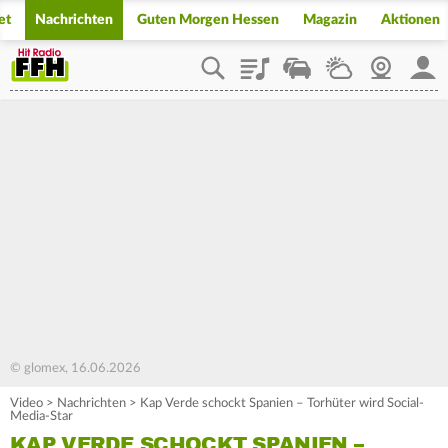
et
Nachrichten
Guten Morgen Hessen
Magazin
Aktionen
Playlist
Staupilot
Wetter
Webcam
Mein
© glomex, 16.06.2026
Video
>
Nachrichten
>
Kap Verde schockt Spanien – Torhüter wird Social-
Media-Star
KAP VERDE SCHOCKT SPANIEN –