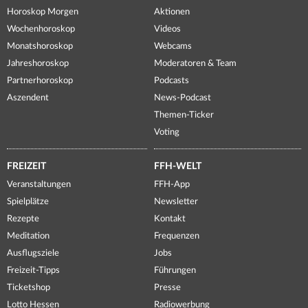
Horoskop Morgen
Aktionen
Wochenhoroskop
Videos
Monatshoroskop
Webcams
Jahreshoroskop
Moderatoren & Team
Partnerhoroskop
Podcasts
Aszendent
News-Podcast
Themen-Ticker
Voting
FREIZEIT
FFH-WELT
Veranstaltungen
FFH-App
Spielplätze
Newsletter
Rezepte
Kontakt
Meditation
Frequenzen
Ausflugsziele
Jobs
Freizeit-Tipps
Führungen
Ticketshop
Presse
Lotto Hessen
Radiowerbung