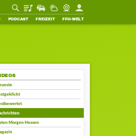
Playlist
Staupilot
Wetter
Webcam
Mein FFH
O
PODCAST
FREIZEIT
FFH-WELT
IDEOS
eueste
stgeklickt
estbewertet
achrichten
uten Morgen Hessen
agazin