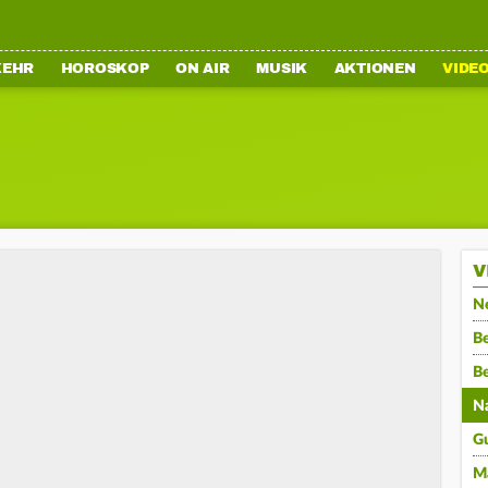
KEHR
HOROSKOP
ON AIR
MUSIK
AKTIONEN
VIDE
V
N
Be
B
N
G
M