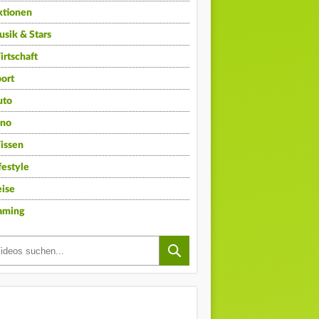
ktionen
sik & Stars
rtschaft
ort
uto
ino
issen
festyle
ise
aming