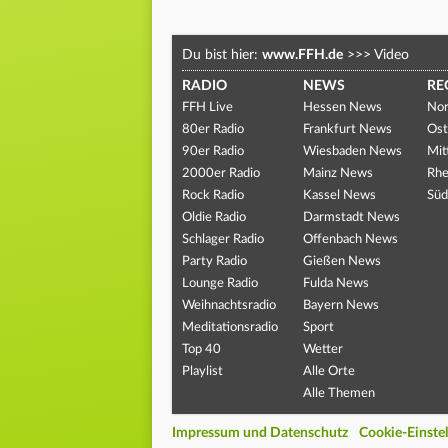
Du bist hier:
www.FFH.de
>>>
Video
RADIO
NEWS
RE
FFH Live
Hessen News
Nor
80er Radio
Frankfurt News
Ost
90er Radio
Wiesbaden News
Mit
2000er Radio
Mainz News
Rhe
Rock Radio
Kassel News
Süd
Oldie Radio
Darmstadt News
Schlager Radio
Offenbach News
Party Radio
Gießen News
Lounge Radio
Fulda News
Weihnachtsradio
Bayern News
Meditationsradio
Sport
Top 40
Wetter
Playlist
Alle Orte
Alle Themen
Impressum und Datenschutz
Cookie-Einste