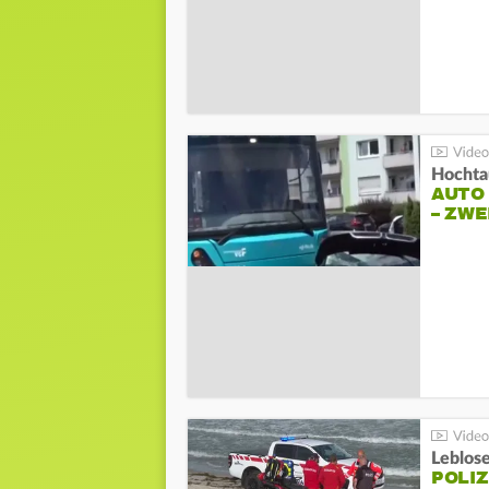
Hochta
AUTO
– ZW
Leblos
POLIZ