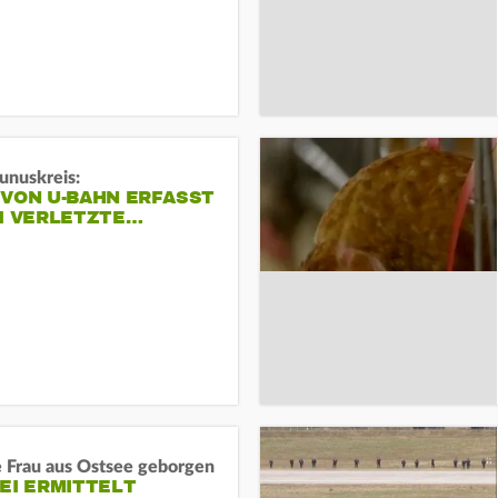
unuskreis:
 VON U-BAHN ERFASST
EI VERLETZTE…
e Frau aus Ostsee geborgen
EI ERMITTELT