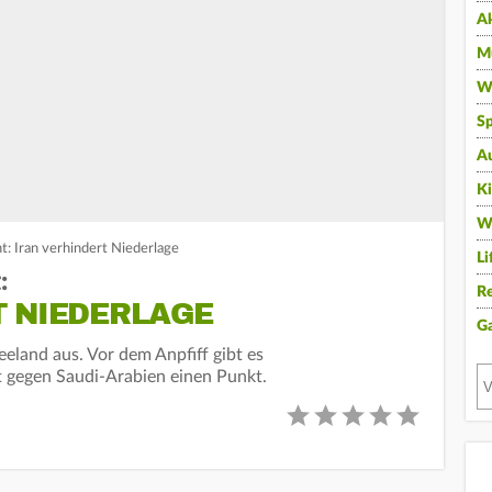
A
Mu
Wi
Sp
A
K
W
: Iran verhindert Niederlage
Li
:
Re
T NIEDERLAGE
G
eland aus. Vor dem Anpfiff gibt es
 gegen Saudi-Arabien einen Punkt.