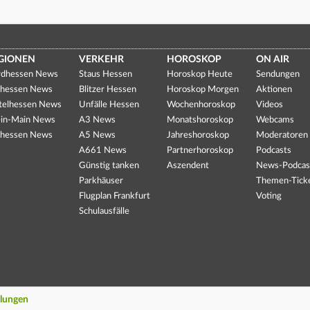
GIONEN
VERKEHR
HOROSKOP
ON AIR
dhessen News
Staus Hessen
Horoskop Heute
Sendungen
hessen News
Blitzer Hessen
Horoskop Morgen
Aktionen
telhessen News
Unfälle Hessen
Wochenhoroskop
Videos
in-Main News
A3 News
Monatshoroskop
Webcams
hessen News
A5 News
Jahreshoroskop
Moderatoren
A661 News
Partnerhoroskop
Podcasts
Günstig tanken
Aszendent
News-Podcas
Parkhäuser
Themen-Tick
Flugplan Frankfurt
Voting
Schulausfälle
llungen