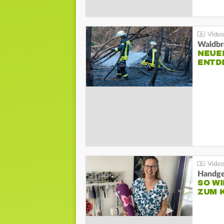
Waldbr
NEUE
ENTD
Handge
SO WI
ZUM 