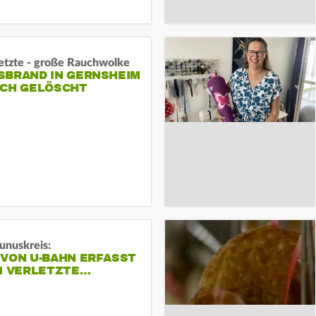
letzte - große Rauchwolke
BRAND IN GERNSHEIM E
CH GELÖSCHT
unuskreis:
 VON U-BAHN ERFASST
EI VERLETZTE…