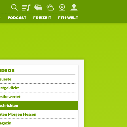
Playlist
Staupilot
Wetter
Webcam
Mein FFH
O
PODCAST
FREIZEIT
FFH-WELT
IDEOS
eueste
stgeklickt
estbewertet
achrichten
uten Morgen Hessen
agazin