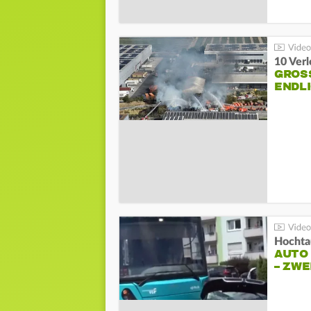
10 Ver
GROSS
NDLI
Hochta
AUTO
– ZW