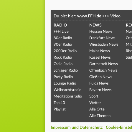
Du bist hier:
www.FFH.de
>>>
Video
RADIO
NEWS
RE
FFH Live
Hessen News
Nor
80er Radio
Frankfurt News
Ost
90er Radio
Wiesbaden News
Mit
2000er Radio
Mainz News
Rhe
Rock Radio
Kassel News
Süd
Oldie Radio
Darmstadt News
Schlager Radio
Offenbach News
Party Radio
Gießen News
Lounge Radio
Fulda News
Weihnachtsradio
Bayern News
Meditationsradio
Sport
Top 40
Wetter
Playlist
Alle Orte
Alle Themen
Impressum und Datenschutz
Cookie-Einste