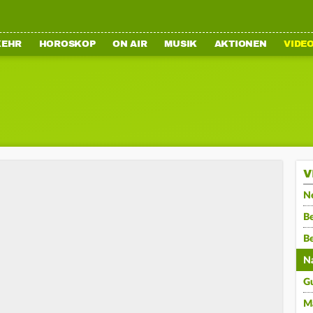
KEHR
HOROSKOP
ON AIR
MUSIK
AKTIONEN
VIDE
V
N
Be
B
N
G
M