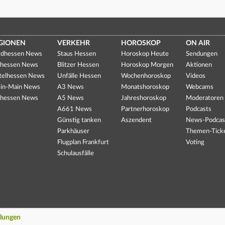
GIONEN
VERKEHR
HOROSKOP
ON AIR
dhessen News
Staus Hessen
Horoskop Heute
Sendungen
hessen News
Blitzer Hessen
Horoskop Morgen
Aktionen
telhessen News
Unfälle Hessen
Wochenhoroskop
Videos
in-Main News
A3 News
Monatshoroskop
Webcams
hessen News
A5 News
Jahreshoroskop
Moderatoren
A661 News
Partnerhoroskop
Podcasts
Günstig tanken
Aszendent
News-Podcas
Parkhäuser
Themen-Tick
Flugplan Frankfurt
Voting
Schulausfälle
llungen