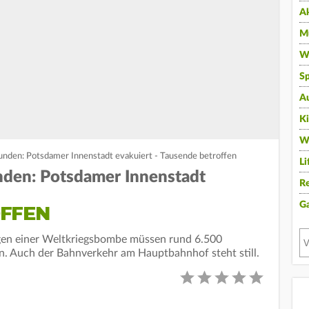
A
Mu
Wi
Sp
A
K
W
nden: Potsdamer Innenstadt evakuiert - Tausende betroffen
Li
den: Potsdamer Innenstadt
Re
G
FFEN
en einer Weltkriegsbombe müssen rund 6.500
 Auch der Bahnverkehr am Hauptbahnhof steht still.