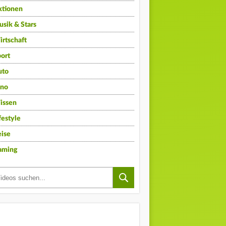
ktionen
sik & Stars
rtschaft
ort
uto
ino
issen
festyle
ise
aming