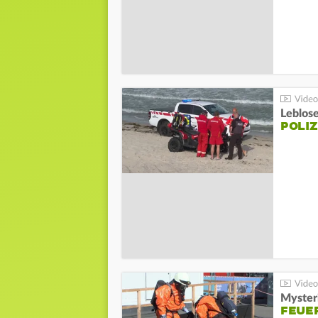
Leblos
POLIZ
Mysteri
FEUE