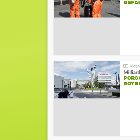
GEFA
Millia
PORSC
ROTE