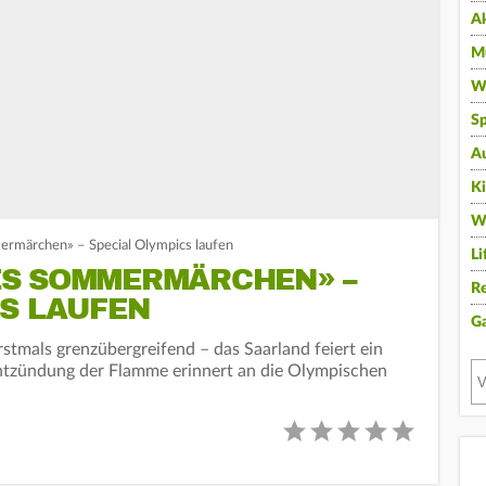
A
Mu
Wi
Sp
A
K
W
ermärchen» – Special Olympics laufen
Li
S SOMMERMÄRCHEN» –
Re
CS LAUFEN
G
stmals grenzübergreifend – das Saarland feiert ein
 Entzündung der Flamme erinnert an die Olympischen