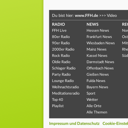
Du bist hier:
www.FFH.de
>>>
Video
RADIO
NEWS
RE
FFH Live
Hessen News
Nor
80er Radio
Frankfurt News
Ost
90er Radio
Wiesbaden News
Mit
2000er Radio
Mainz News
Rhe
Rock Radio
Kassel News
Süd
Oldie Radio
Darmstadt News
Schlager Radio
Offenbach News
Party Radio
Gießen News
Lounge Radio
Fulda News
Weihnachtsradio
Bayern News
Meditationsradio
Sport
Top 40
Wetter
Playlist
Alle Orte
Alle Themen
Impressum und Datenschutz
Cookie-Einste