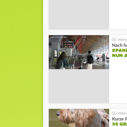
Nach he
SPAN
NUN 
Kurze P
36 G