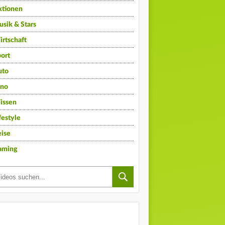
ktionen
sik & Stars
rtschaft
ort
uto
ino
issen
festyle
ise
aming