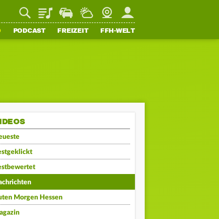
Playlist
Staupilot
Wetter
Webcam
Mein FFH
O
PODCAST
FREIZEIT
FFH-WELT
IDEOS
eueste
stgeklickt
estbewertet
achrichten
uten Morgen Hessen
agazin