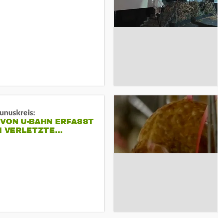
unuskreis:
 VON U-BAHN ERFASST
EI VERLETZTE…