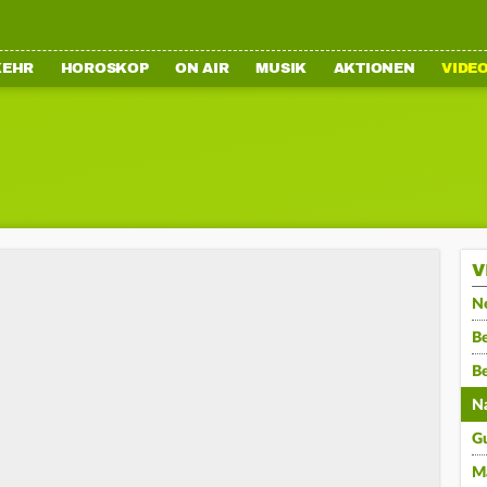
KEHR
HOROSKOP
ON AIR
MUSIK
AKTIONEN
VIDE
V
N
Be
B
N
G
M