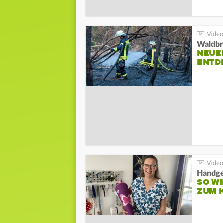
Waldbr
NEUE
ENTD
Handge
SO WI
ZUM 