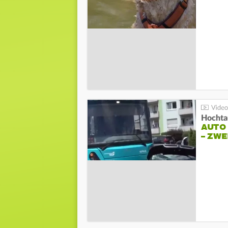
Hochta
AUTO
– ZW