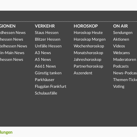
GIONEN
VERKEHR
HOROSKOP
ON AIR
dhessen News
Staus Hessen
Horoskop Heute
Sendungen
hessen News
Blitzer Hessen
Horoskop Morgen
Aktionen
telhessen News
Unfälle Hessen
Wochenhoroskop
Videos
in-Main News
A3 News
Monatshoroskop
Webcams
hessen News
A5 News
Jahreshoroskop
Moderatoren
A661 News
Partnerhoroskop
Podcasts
Günstig tanken
Aszendent
News-Podcas
Parkhäuser
Themen-Tick
Flugplan Frankfurt
Voting
Schulausfälle
llungen