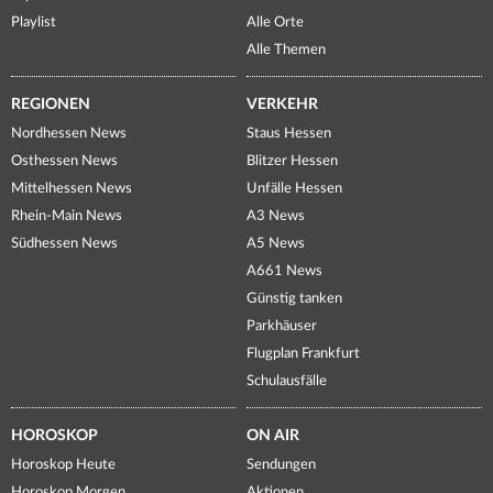
Playlist
Alle Orte
Alle Themen
REGIONEN
VERKEHR
Nordhessen News
Staus Hessen
Osthessen News
Blitzer Hessen
Mittelhessen News
Unfälle Hessen
Rhein-Main News
A3 News
Südhessen News
A5 News
A661 News
Günstig tanken
Parkhäuser
Flugplan Frankfurt
Schulausfälle
HOROSKOP
ON AIR
Horoskop Heute
Sendungen
Horoskop Morgen
Aktionen