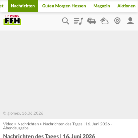
et
Nachrichten
Guten Morgen Hessen
Magazin
Aktionen
Playlist
Staupilot
Wetter
Webcam
Mein
© glomex, 16.06.2026
Video
>
Nachrichten
>
Nachrichten des Tages | 16. Juni 2026 -
Abendausgabe
Nachrichten des Tages | 16. Juni 2026