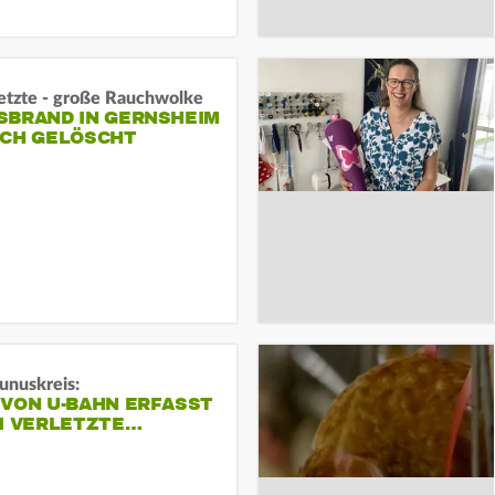
letzte - große Rauchwolke
BRAND IN GERNSHEIM E
CH GELÖSCHT
unuskreis:
 VON U-BAHN ERFASST
EI VERLETZTE…