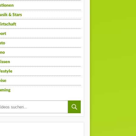
ktionen
sik & Stars
rtschaft
ort
uto
ino
issen
festyle
ise
aming