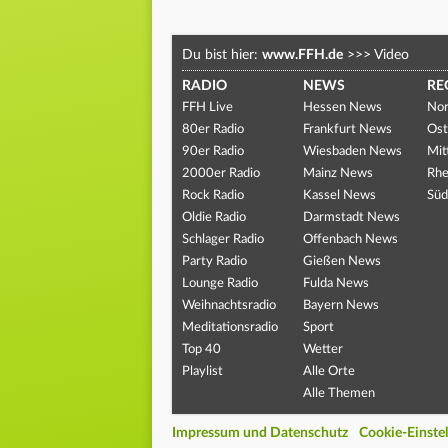
Du bist hier:
www.FFH.de
>>>
Video
RADIO
NEWS
RE
FFH Live
Hessen News
Nor
80er Radio
Frankfurt News
Ost
90er Radio
Wiesbaden News
Mit
2000er Radio
Mainz News
Rhe
Rock Radio
Kassel News
Süd
Oldie Radio
Darmstadt News
Schlager Radio
Offenbach News
Party Radio
Gießen News
Lounge Radio
Fulda News
Weihnachtsradio
Bayern News
Meditationsradio
Sport
Top 40
Wetter
Playlist
Alle Orte
Alle Themen
Impressum und Datenschutz
Cookie-Einste