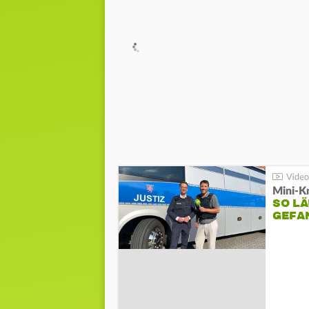
Mini-K
SO LÄ
GEFA