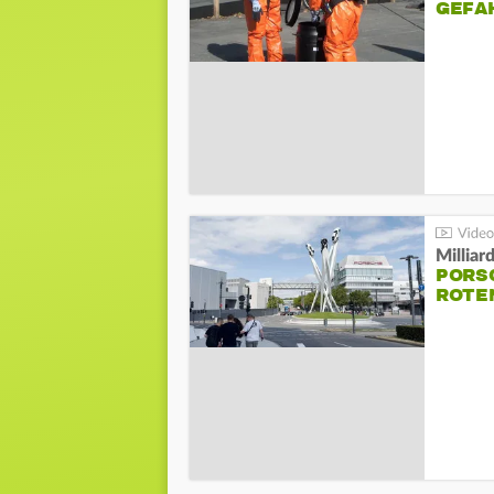
GEFA
Millia
PORSC
ROTE