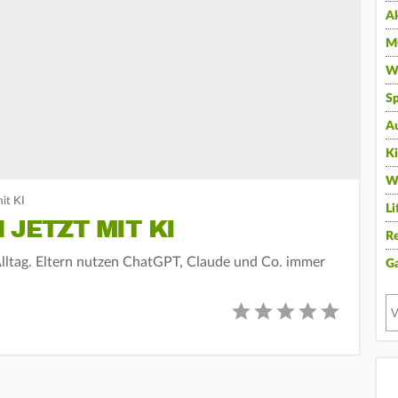
A
Mu
Wi
Sp
A
K
W
mit KI
Li
 JETZT MIT KI
Re
ltag. Eltern nutzen ChatGPT, Claude und Co. immer
G