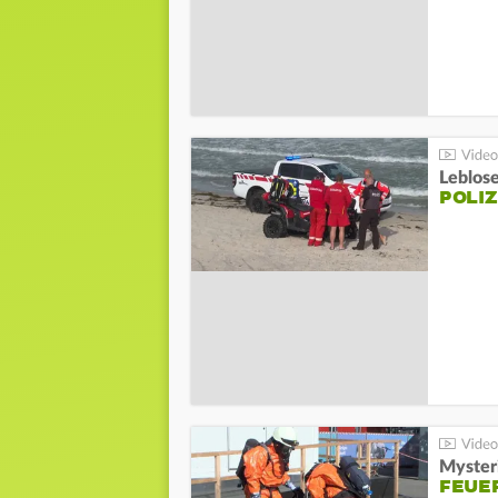
Leblos
POLIZ
Mysteri
FEUE