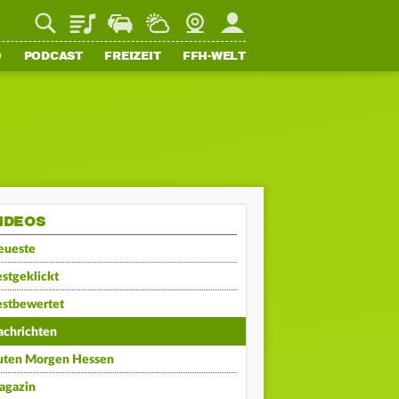
Playlist
Staupilot
Wetter
Webcam
Mein FFH
O
PODCAST
FREIZEIT
FFH-WELT
IDEOS
eueste
stgeklickt
estbewertet
achrichten
uten Morgen Hessen
agazin