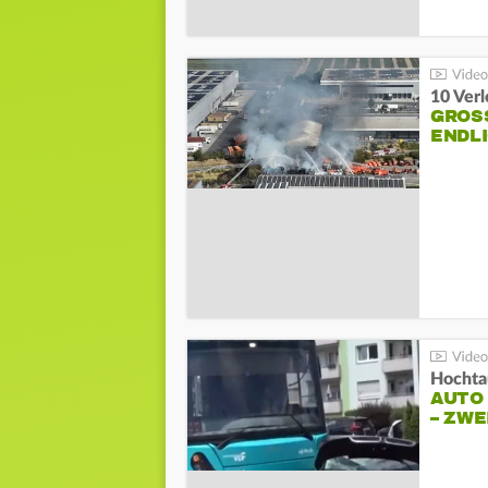
10 Ver
GROSS
NDLI
Hochta
AUTO
– ZW