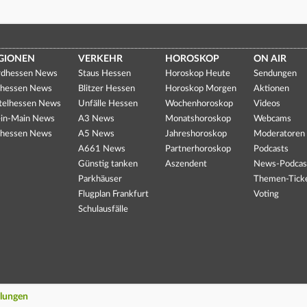
GIONEN
VERKEHR
HOROSKOP
ON AIR
dhessen News
Staus Hessen
Horoskop Heute
Sendungen
hessen News
Blitzer Hessen
Horoskop Morgen
Aktionen
telhessen News
Unfälle Hessen
Wochenhoroskop
Videos
in-Main News
A3 News
Monatshoroskop
Webcams
hessen News
A5 News
Jahreshoroskop
Moderatoren
A661 News
Partnerhoroskop
Podcasts
Günstig tanken
Aszendent
News-Podcas
Parkhäuser
Themen-Tick
Flugplan Frankfurt
Voting
Schulausfälle
llungen