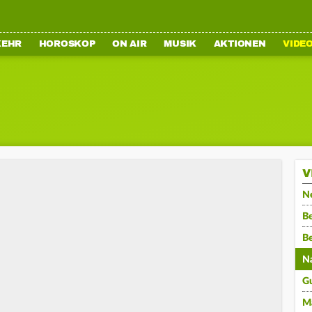
KEHR
HOROSKOP
ON AIR
MUSIK
AKTIONEN
VIDE
V
N
Be
B
N
G
M