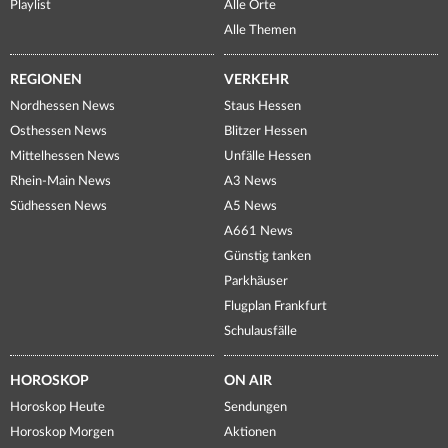
Playlist
Alle Orte
Alle Themen
REGIONEN
VERKEHR
Nordhessen News
Staus Hessen
Osthessen News
Blitzer Hessen
Mittelhessen News
Unfälle Hessen
Rhein-Main News
A3 News
Südhessen News
A5 News
A661 News
Günstig tanken
Parkhäuser
Flugplan Frankfurt
Schulausfälle
HOROSKOP
ON AIR
Horoskop Heute
Sendungen
Horoskop Morgen
Aktionen