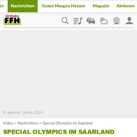
et
Nachrichten
Guten Morgen Hessen
Magazin
Aktionen
Playlist
Staupilot
Wetter
Webcam
Mein
© glomex, 16.06.2026
Video
>
Nachrichten
>
Special Olympics im Saarland
SPECIAL OLYMPICS IM SAARLAND