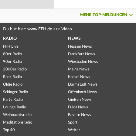
MEHR TOP-MELDUNGEN
Du bist hier:
www.FFH.de
>>>
Video
RADIO
NEWS
FFH Live
Hessen News
80er Radio
Frankfurt News
90er Radio
Wiesbaden News
2000er Radio
Mainz News
Rock Radio
Kassel News
Oldie Radio
Darmstadt News
Schlager Radio
Offenbach News
Party Radio
Gießen News
Lounge Radio
Fulda News
Weihnachtsradio
Bayern News
Meditationsradio
Sport
Top 40
Wetter