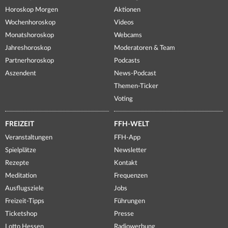
Horoskop Morgen
Aktionen
Wochenhoroskop
Videos
Monatshoroskop
Webcams
Jahreshoroskop
Moderatoren & Team
Partnerhoroskop
Podcasts
Aszendent
News-Podcast
Themen-Ticker
Voting
FREIZEIT
FFH-WELT
Veranstaltungen
FFH-App
Spielplätze
Newsletter
Rezepte
Kontakt
Meditation
Frequenzen
Ausflugsziele
Jobs
Freizeit-Tipps
Führungen
Ticketshop
Presse
Lotto Hessen
Radiowerbung