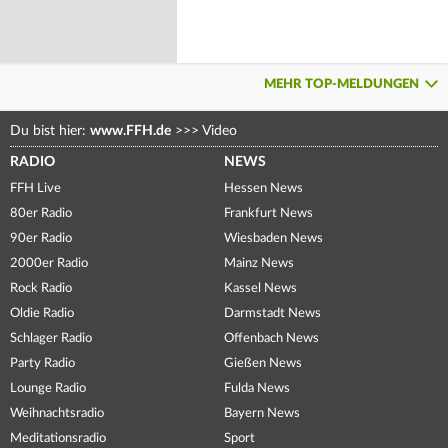
MEHR TOP-MELDUNGEN
Du bist hier:
www.FFH.de
>>>
Video
RADIO
NEWS
FFH Live
Hessen News
80er Radio
Frankfurt News
90er Radio
Wiesbaden News
2000er Radio
Mainz News
Rock Radio
Kassel News
Oldie Radio
Darmstadt News
Schlager Radio
Offenbach News
Party Radio
Gießen News
Lounge Radio
Fulda News
Weihnachtsradio
Bayern News
Meditationsradio
Sport