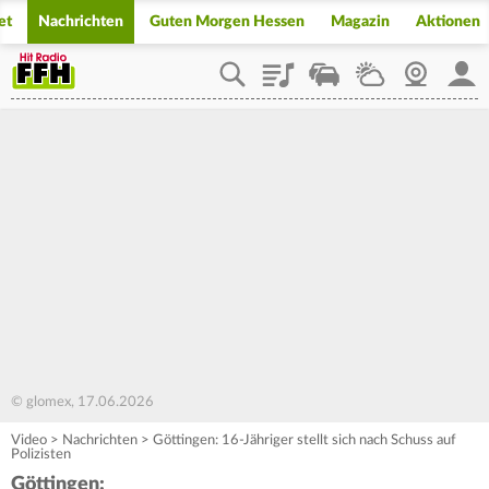
et
Nachrichten
Guten Morgen Hessen
Magazin
Aktionen
Playlist
Staupilot
Wetter
Webcam
Mein
© glomex, 17.06.2026
Video
>
Nachrichten
>
Göttingen: 16-Jähriger stellt sich nach Schuss auf
Polizisten
Göttingen: