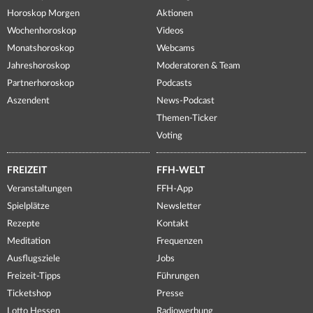
Horoskop Morgen
Aktionen
Wochenhoroskop
Videos
Monatshoroskop
Webcams
Jahreshoroskop
Moderatoren & Team
Partnerhoroskop
Podcasts
Aszendent
News-Podcast
Themen-Ticker
Voting
FREIZEIT
FFH-WELT
Veranstaltungen
FFH-App
Spielplätze
Newsletter
Rezepte
Kontakt
Meditation
Frequenzen
Ausflugsziele
Jobs
Freizeit-Tipps
Führungen
Ticketshop
Presse
Lotto Hessen
Radiowerbung