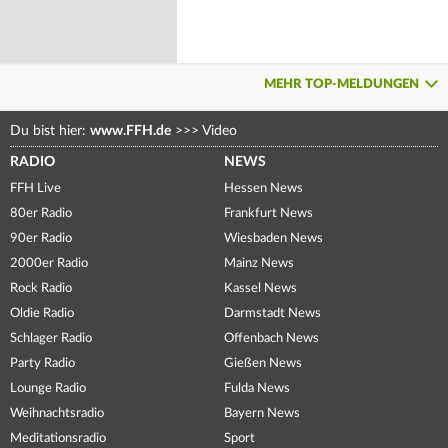
MEHR TOP-MELDUNGEN
Du bist hier:
www.FFH.de
>>>
Video
RADIO
NEWS
FFH Live
Hessen News
80er Radio
Frankfurt News
90er Radio
Wiesbaden News
2000er Radio
Mainz News
Rock Radio
Kassel News
Oldie Radio
Darmstadt News
Schlager Radio
Offenbach News
Party Radio
Gießen News
Lounge Radio
Fulda News
Weihnachtsradio
Bayern News
Meditationsradio
Sport