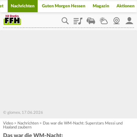
et
Nachrichten
Guten Morgen Hessen
Magazin
Aktionen
Playlist
Staupilot
Wetter
Webcam
Mein
© glomex, 17.06.2026
Video
>
Nachrichten
>
Das war die WM-Nacht: Superstars Messi und
Haaland zaubern
Das war die WM-Nacht: