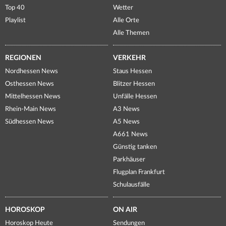
Top 40
Wetter
Playlist
Alle Orte
Alle Themen
REGIONEN
VERKEHR
Nordhessen News
Staus Hessen
Osthessen News
Blitzer Hessen
Mittelhessen News
Unfälle Hessen
Rhein-Main News
A3 News
Südhessen News
A5 News
A661 News
Günstig tanken
Parkhäuser
Flugplan Frankfurt
Schulausfälle
HOROSKOP
ON AIR
Horoskop Heute
Sendungen