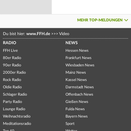
MEHR TOP-MELDUNGEN
Du bist hier:
www.FFH.de
>>>
Video
RADIO
NEWS
FFH Live
Hessen News
80er Radio
Frankfurt News
90er Radio
Wiesbaden News
2000er Radio
Mainz News
Rock Radio
Kassel News
Oldie Radio
Darmstadt News
Schlager Radio
Offenbach News
Party Radio
Gießen News
Lounge Radio
Fulda News
Weihnachtsradio
Bayern News
Meditationsradio
Sport