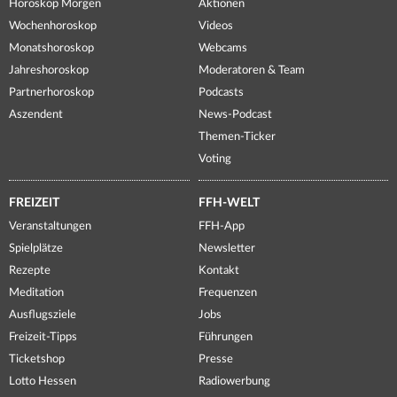
Horoskop Morgen
Aktionen
Wochenhoroskop
Videos
Monatshoroskop
Webcams
Jahreshoroskop
Moderatoren & Team
Partnerhoroskop
Podcasts
Aszendent
News-Podcast
Themen-Ticker
Voting
FREIZEIT
FFH-WELT
Veranstaltungen
FFH-App
Spielplätze
Newsletter
Rezepte
Kontakt
Meditation
Frequenzen
Ausflugsziele
Jobs
Freizeit-Tipps
Führungen
Ticketshop
Presse
Lotto Hessen
Radiowerbung