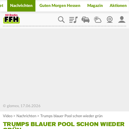
et
Nachrichten
Guten Morgen Hessen
Magazin
Aktionen
Playlist
Staupilot
Wetter
Webcam
Mein
© glomex, 17.06.2026
Video
>
Nachrichten
>
Trumps blauer Pool schon wieder grün
TRUMPS BLAUER POOL SCHON WIEDER