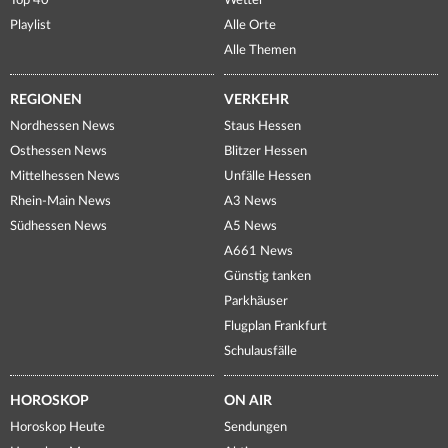
Top 40
Wetter
Playlist
Alle Orte
Alle Themen
REGIONEN
VERKEHR
Nordhessen News
Staus Hessen
Osthessen News
Blitzer Hessen
Mittelhessen News
Unfälle Hessen
Rhein-Main News
A3 News
Südhessen News
A5 News
A661 News
Günstig tanken
Parkhäuser
Flugplan Frankfurt
Schulausfälle
HOROSKOP
ON AIR
Horoskop Heute
Sendungen