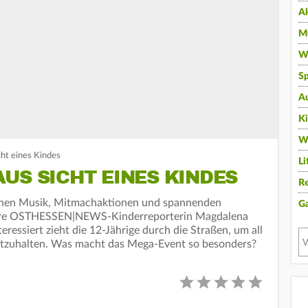
A
Mu
Wi
Sp
A
K
W
ht eines Kindes
Li
US SICHT EINES KINDES
Re
schen Musik, Mitmachaktionen und spannenden
G
sere OSTHESSEN|NEWS-Kinderreporterin Magdalena
eressiert zieht die 12-Jährige durch die Straßen, um all
stzuhalten. Was macht das Mega-Event so besonders?