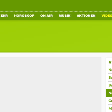
KEHR
HOROSKOP
ON AIR
MUSIK
AKTIONEN
VIDE
V
N
Be
B
N
G
M