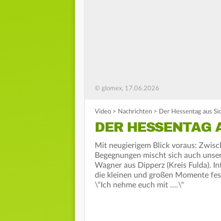
© glomex, 17.06.2026
Video
>
Nachrichten
>
Der Hessentag aus Sic
DER HESSENTAG A
Mit neugierigem Blick voraus: Zwi
Begegnungen mischt sich auch un
Wagner aus Dipperz (Kreis Fulda). Int
die kleinen und großen Momente fe
\"Ich nehme euch mit ....\"