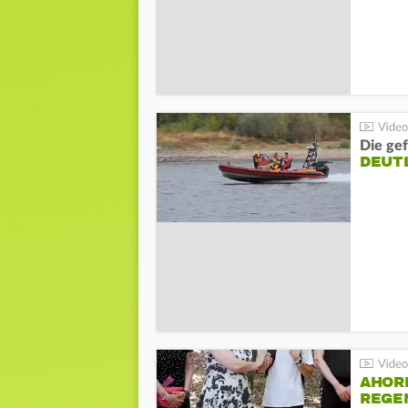
Die gef
DEUT
AHOR
REGE