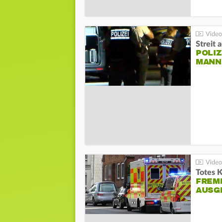
Streit 
POLIZ
ANN I
Totes 
FREM
AUSG