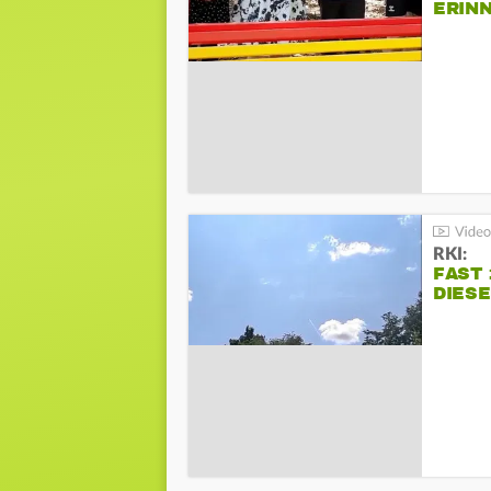
ERIN
BEIM 
RKI:
FAST 
DIES