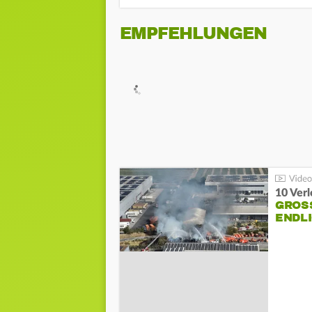
EMPFEHLUNGEN
10 Ver
GROSS
NDLI