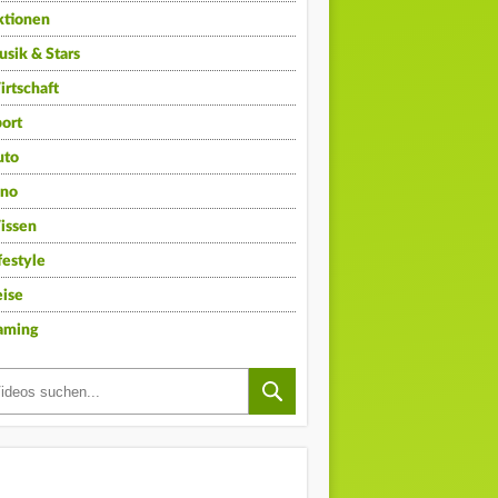
ktionen
sik & Stars
rtschaft
ort
uto
ino
issen
festyle
ise
aming