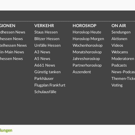
GIONEN
VERKEHR
HOROSKOP
ON AIR
dhessen News
Staus Hessen
Horoskop Heute
Sendungen
hessen News
Blitzer Hessen
Horoskop Morgen
Aktionen
telhessen News
Unfälle Hessen
Wochenhoroskop
Videos
in-Main News
A3 News
Monatshoroskop
Webcams
hessen News
A5 News
Jahreshoroskop
Moderatoren
A661 News
Partnerhoroskop
Podcasts
Günstig tanken
Aszendent
News-Podcas
Parkhäuser
Themen-Tick
Flugplan Frankfurt
Voting
Schulausfälle
llungen