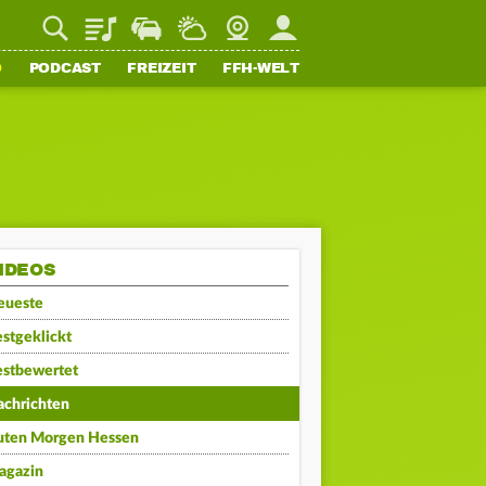
Playlist
Staupilot
Wetter
Webcam
Mein FFH
O
PODCAST
FREIZEIT
FFH-WELT
IDEOS
eueste
stgeklickt
estbewertet
achrichten
uten Morgen Hessen
agazin