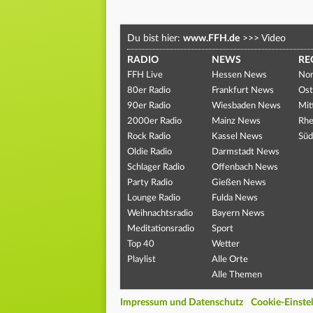
Du bist hier:
www.FFH.de
>>>
Video
RADIO
NEWS
RE
FFH Live
Hessen News
Nor
80er Radio
Frankfurt News
Ost
90er Radio
Wiesbaden News
Mit
2000er Radio
Mainz News
Rhe
Rock Radio
Kassel News
Süd
Oldie Radio
Darmstadt News
Schlager Radio
Offenbach News
Party Radio
Gießen News
Lounge Radio
Fulda News
Weihnachtsradio
Bayern News
Meditationsradio
Sport
Top 40
Wetter
Playlist
Alle Orte
Alle Themen
Impressum und Datenschutz
Cookie-Einste