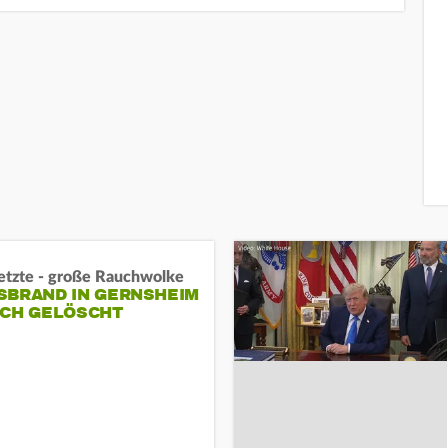
letzte - große Rauchwolke
BRAND IN GERNSHEIM E
CH GELÖSCHT