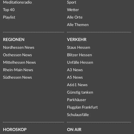
Meditationsradio
Sport
Top 40
Wetter
Playlist
Alle Orte
Alle Themen
REGIONEN
VERKEHR
Nordhessen News
Staus Hessen
Osthessen News
Blitzer Hessen
Mittelhessen News
Unfälle Hessen
Rhein-Main News
A3 News
Südhessen News
A5 News
A661 News
Günstig tanken
Parkhäuser
Flugplan Frankfurt
Schulausfälle
HOROSKOP
ON AIR