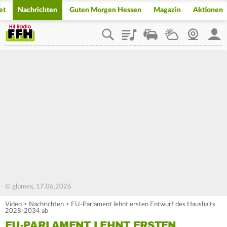
et
Nachrichten
Guten Morgen Hessen
Magazin
Aktionen
Playlist
Staupilot
Wetter
Webcam
Mein
© glomex, 17.06.2026
Video
>
Nachrichten
>
EU-Parlament lehnt ersten Entwurf des Haushalts
2028-2034 ab
EU-PARLAMENT LEHNT ERSTEN