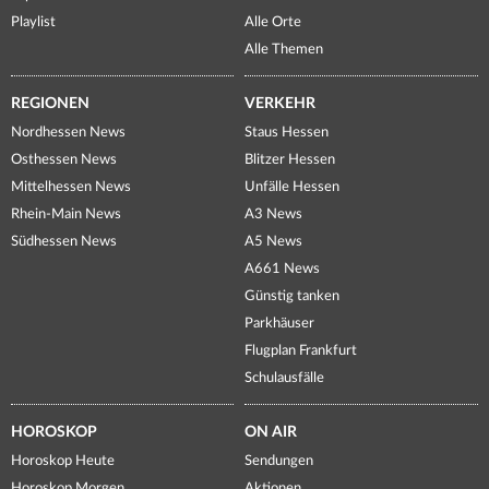
Playlist
Alle Orte
Alle Themen
REGIONEN
VERKEHR
Nordhessen News
Staus Hessen
Osthessen News
Blitzer Hessen
Mittelhessen News
Unfälle Hessen
Rhein-Main News
A3 News
Südhessen News
A5 News
A661 News
Günstig tanken
Parkhäuser
Flugplan Frankfurt
Schulausfälle
HOROSKOP
ON AIR
Horoskop Heute
Sendungen
Horoskop Morgen
Aktionen