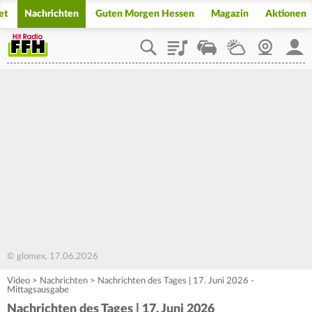
et
Nachrichten
Guten Morgen Hessen
Magazin
Aktionen
Playlist
Staupilot
Wetter
Webcam
Mein
© glomex, 17.06.2026
Video
>
Nachrichten
>
Nachrichten des Tages | 17. Juni 2026 -
Mittagsausgabe
Nachrichten des Tages | 17. Juni 2026