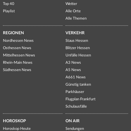
Top 40
Wetter
Playlist
Alle Orte
Alle Themen
REGIONEN
VERKEHR
Nordhessen News
Staus Hessen
Osthessen News
Blitzer Hessen
Mittelhessen News
Unfälle Hessen
Rhein-Main News
A3 News
Südhessen News
A5 News
A661 News
Günstig tanken
Parkhäuser
Flugplan Frankfurt
Schulausfälle
HOROSKOP
ON AIR
Horoskop Heute
Sendungen