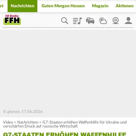
et
Nachrichten
Guten Morgen Hessen
Magazin
Aktionen
Playlist
Staupilot
Wetter
Webcam
Mein
© glomex, 17.06.2026
Video
>
Nachrichten
>
G7-Staaten erhöhen Waffenhilfe für Ukraine und
verschärfen Druck auf russische Wirtschaft
G7-STAATEN ERHÖHEN WAFFENHILFE