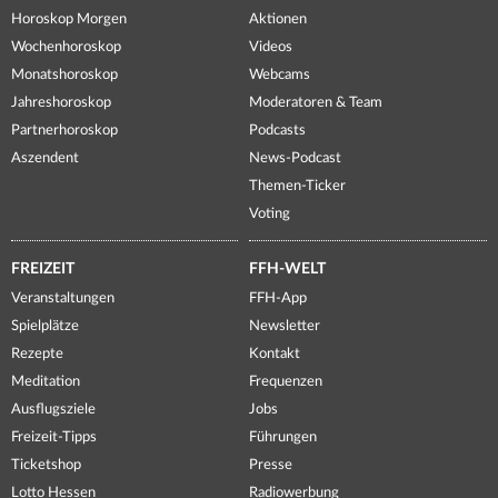
Horoskop Morgen
Aktionen
Wochenhoroskop
Videos
Monatshoroskop
Webcams
Jahreshoroskop
Moderatoren & Team
Partnerhoroskop
Podcasts
Aszendent
News-Podcast
Themen-Ticker
Voting
FREIZEIT
FFH-WELT
Veranstaltungen
FFH-App
Spielplätze
Newsletter
Rezepte
Kontakt
Meditation
Frequenzen
Ausflugsziele
Jobs
Freizeit-Tipps
Führungen
Ticketshop
Presse
Lotto Hessen
Radiowerbung