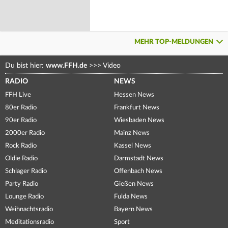
MEHR TOP-MELDUNGEN
Du bist hier:
www.FFH.de
>>>
Video
RADIO
NEWS
FFH Live
Hessen News
80er Radio
Frankfurt News
90er Radio
Wiesbaden News
2000er Radio
Mainz News
Rock Radio
Kassel News
Oldie Radio
Darmstadt News
Schlager Radio
Offenbach News
Party Radio
Gießen News
Lounge Radio
Fulda News
Weihnachtsradio
Bayern News
Meditationsradio
Sport