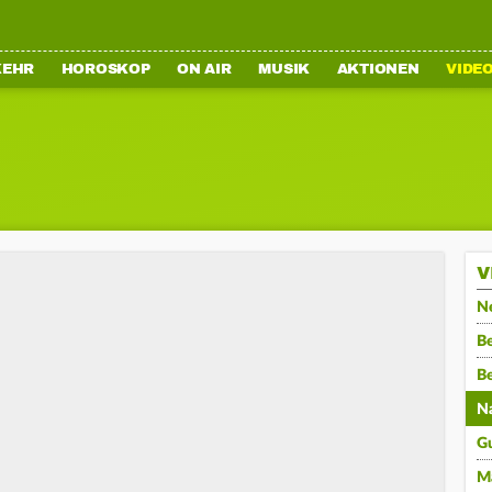
KEHR
HOROSKOP
ON AIR
MUSIK
AKTIONEN
VIDE
V
N
Be
B
N
G
M