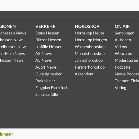
GIONEN
VERKEHR
HOROSKOP
ON AIR
dhessen News
Staus Hessen
Horoskop Heute
Sendungen
hessen News
Blitzer Hessen
Horoskop Morgen
Aktionen
telhessen News
Unfälle Hessen
Wochenhoroskop
Videos
in-Main News
A3 News
Monatshoroskop
Webcams
hessen News
A5 News
Jahreshoroskop
Moderatoren
A661 News
Partnerhoroskop
Podcasts
Günstig tanken
Aszendent
News-Podcas
Parkhäuser
Themen-Tick
Flugplan Frankfurt
Voting
Schulausfälle
llungen