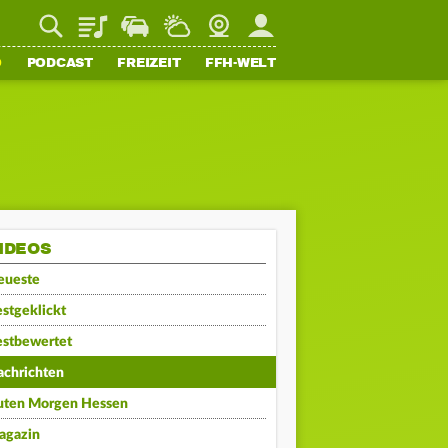
Playlist
Staupilot
Wetter
Webcam
Mein FFH
O
PODCAST
FREIZEIT
FFH-WELT
IDEOS
eueste
stgeklickt
estbewertet
achrichten
uten Morgen Hessen
agazin