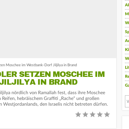
A
Mu
Wi
Sp
A
K
W
tzen Moschee im Westbank-Dorf Jiljilya in Brand
Li
DLER SETZEN MOSCHEE IM
Re
ILJILYA IN BRAND
G
ljilya nördlich von Ramallah fest, dass ihre Moschee
 Reifen, hebräischem Graffiti „Rache“ und großen
n Westjordanlands, den Israelis nicht betreten dürfen.