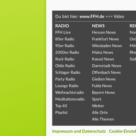
Du bist hier:
www.FFH.de
>>>
Video
RADIO
NEWS
RE
FFH Live
Hessen News
Nor
80er Radio
Frankfurt News
Ost
90er Radio
Wiesbaden News
Mit
2000er Radio
Mainz News
Rhe
Rock Radio
Kassel News
Süd
Oldie Radio
Darmstadt News
Schlager Radio
Offenbach News
Party Radio
Gießen News
Lounge Radio
Fulda News
Weihnachtsradio
Bayern News
Meditationsradio
Sport
Top 40
Wetter
Playlist
Alle Orte
Alle Themen
Impressum und Datenschutz
Cookie-Einste