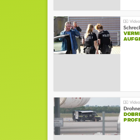
Schreck
VERM
AUFG
Drohnen
DOBR
PROF