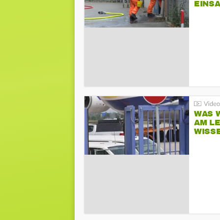
EINSA
WAS W
AM L
WISS