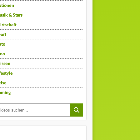
ktionen
sik & Stars
rtschaft
ort
uto
ino
issen
festyle
ise
aming