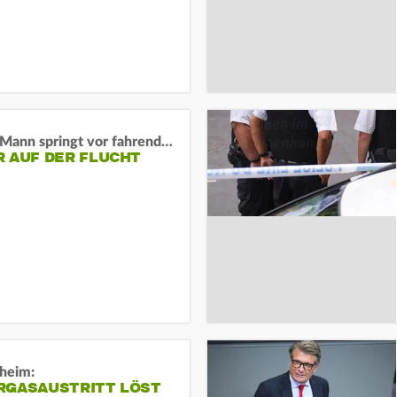
BaWü: Mann springt vor fahrendes Auto und schießt
R AUF DER FLUCHT
sheim:
RGASAUSTRITT LÖST