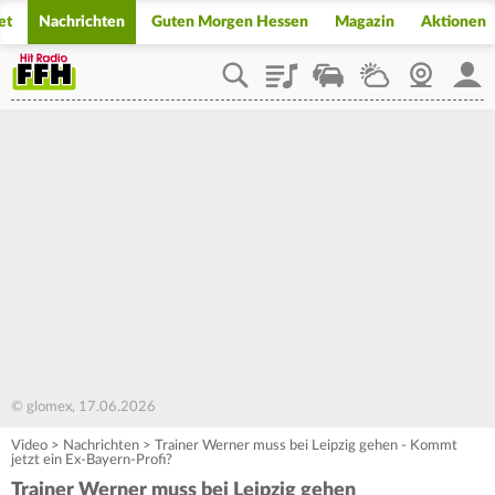
et
Nachrichten
Guten Morgen Hessen
Magazin
Aktionen
Playlist
Staupilot
Wetter
Webcam
Mein
© glomex, 17.06.2026
Video
>
Nachrichten
>
Trainer Werner muss bei Leipzig gehen - Kommt
jetzt ein Ex-Bayern-Profi?
Trainer Werner muss bei Leipzig gehen