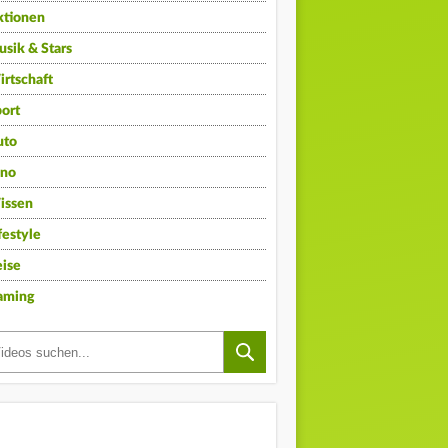
ktionen
sik & Stars
rtschaft
ort
uto
ino
issen
festyle
ise
aming