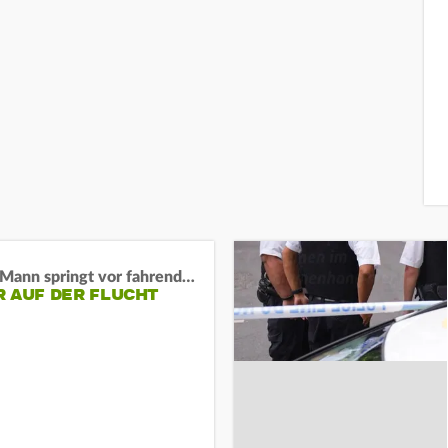
BaWü: Mann springt vor fahrendes Auto und schießt
R AUF DER FLUCHT