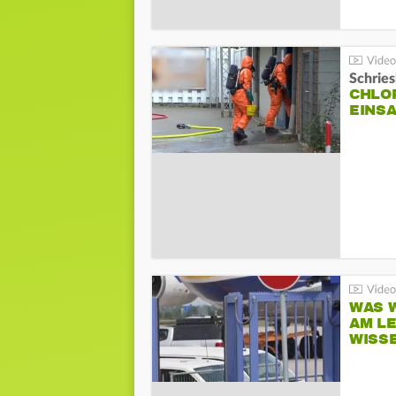
Schrie
CHLO
EINSA
WAS W
AM L
WISS