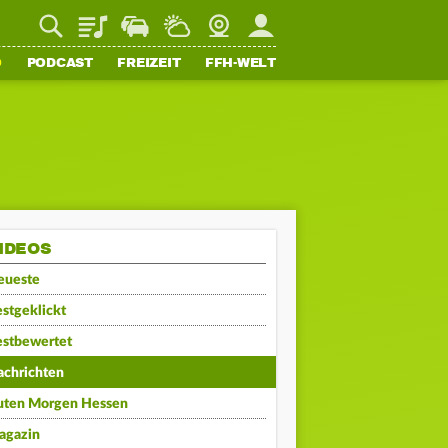
Playlist
Staupilot
Wetter
Webcam
Mein FFH
O
PODCAST
FREIZEIT
FFH-WELT
IDEOS
eueste
stgeklickt
estbewertet
achrichten
uten Morgen Hessen
agazin