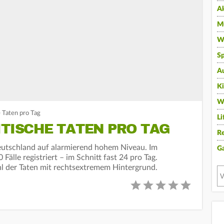
A
Mu
Wi
Sp
A
K
W
e Taten pro Tag
Li
ITISCHE TATEN PRO TAG
Re
Deutschland auf alarmierend hohem Niveau. Im
G
älle registriert – im Schnitt fast 24 pro Tag.
ahl der Taten mit rechtsextremem Hintergrund.