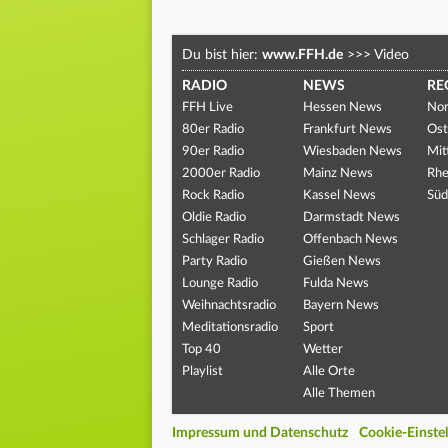
Du bist hier:
www.FFH.de
>>>
Video
RADIO
NEWS
RE
FFH Live
Hessen News
Nor
80er Radio
Frankfurt News
Ost
90er Radio
Wiesbaden News
Mit
2000er Radio
Mainz News
Rhe
Rock Radio
Kassel News
Süd
Oldie Radio
Darmstadt News
Schlager Radio
Offenbach News
Party Radio
Gießen News
Lounge Radio
Fulda News
Weihnachtsradio
Bayern News
Meditationsradio
Sport
Top 40
Wetter
Playlist
Alle Orte
Alle Themen
Impressum und Datenschutz
Cookie-Einste