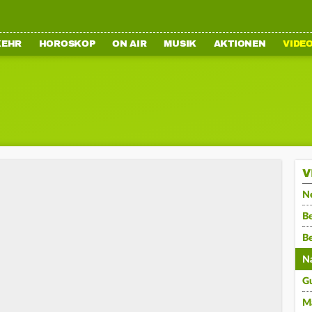
KEHR
HOROSKOP
ON AIR
MUSIK
AKTIONEN
VIDE
V
N
Be
B
N
G
M