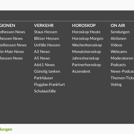
GIONEN
VERKEHR
HOROSKOP
ON AIR
dhessen News
Staus Hessen
Horoskop Heute
Sendungen
hessen News
Blitzer Hessen
Horoskop Morgen
Aktionen
telhessen News
Unfälle Hessen
Wochenhoroskop
Videos
in-Main News
A3 News
Monatshoroskop
Webcams
hessen News
A5 News
Jahreshoroskop
Moderatoren
A661 News
Partnerhoroskop
Podcasts
Günstig tanken
Aszendent
News-Podcas
Parkhäuser
Themen-Tick
Flugplan Frankfurt
Voting
Schulausfälle
llungen