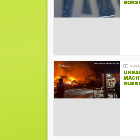
BÖRS
UKRA
MACH
RUSS