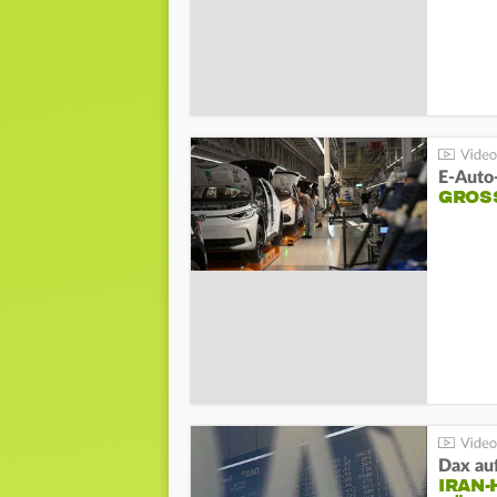
E-Auto
GROS
Dax au
IRAN