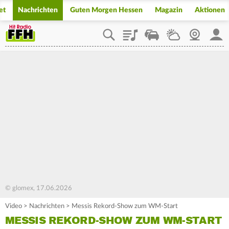
et
Nachrichten
Guten Morgen Hessen
Magazin
Aktionen
Playlist
Staupilot
Wetter
Webcam
Mein
© glomex, 17.06.2026
Video
>
Nachrichten
>
Messis Rekord-Show zum WM-Start
MESSIS REKORD-SHOW ZUM WM-START