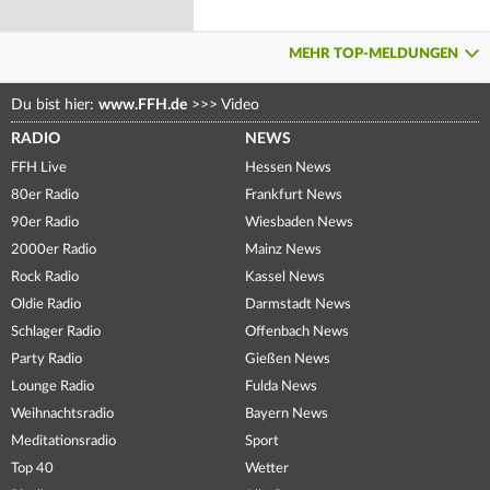
MEHR TOP-MELDUNGEN
Du bist hier:
www.FFH.de
>>>
Video
RADIO
NEWS
FFH Live
Hessen News
80er Radio
Frankfurt News
90er Radio
Wiesbaden News
2000er Radio
Mainz News
Rock Radio
Kassel News
Oldie Radio
Darmstadt News
Schlager Radio
Offenbach News
Party Radio
Gießen News
Lounge Radio
Fulda News
Weihnachtsradio
Bayern News
Meditationsradio
Sport
Top 40
Wetter