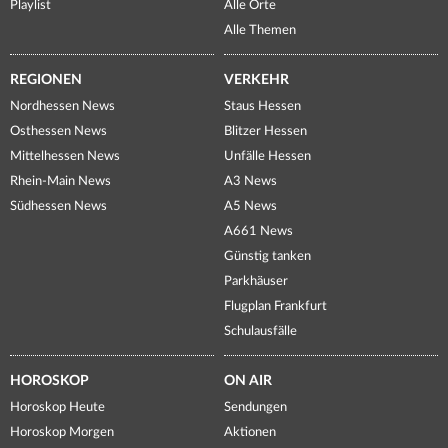
Playlist
Alle Orte
Alle Themen
REGIONEN
VERKEHR
Nordhessen News
Staus Hessen
Osthessen News
Blitzer Hessen
Mittelhessen News
Unfälle Hessen
Rhein-Main News
A3 News
Südhessen News
A5 News
A661 News
Günstig tanken
Parkhäuser
Flugplan Frankfurt
Schulausfälle
HOROSKOP
ON AIR
Horoskop Heute
Sendungen
Horoskop Morgen
Aktionen