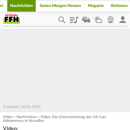
et
Nachrichten
Guten Morgen Hessen
Magazin
Aktionen
Playlist
Staupilot
Wetter
Webcam
Mein
© glomex, 18.06.2026
Video
>
Nachrichten
>
Video: Die Unterzeichnung des US-Iran-
Abkommens in Versailles
Video: