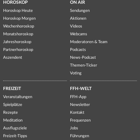
HOROSKOP
ON AIR
Horoskop Heute
Sendungen
Horoskop Morgen
Aktionen
Wochenhoroskop
Videos
Monatshoroskop
Webcams
Jahreshoroskop
Moderatoren & Team
Partnerhoroskop
Podcasts
Aszendent
News-Podcast
Themen-Ticker
Voting
FREIZEIT
FFH-WELT
Veranstaltungen
FFH-App
Spielplätze
Newsletter
Rezepte
Kontakt
Meditation
Frequenzen
Ausflugsziele
Jobs
Freizeit-Tipps
Führungen