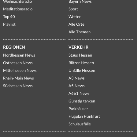
Weihnachtsradio
Bayern News
Meditationsradio
Sport
Top 40
Wetter
Playlist
Alle Orte
Alle Themen
REGIONEN
VERKEHR
Nordhessen News
Staus Hessen
Osthessen News
Blitzer Hessen
Mittelhessen News
Unfälle Hessen
Rhein-Main News
A3 News
Südhessen News
A5 News
A661 News
Günstig tanken
Parkhäuser
Flugplan Frankfurt
Schulausfälle