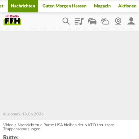
et
Nachrichten
Guten Morgen Hessen
Magazin
Aktionen
Playlist
Staupilot
Wetter
Webcam
Mein
© glomex, 18.06.2026
Video
>
Nachrichten
>
Rutte: USA bleiben der NATO treu trotz
Truppenanpassungen
Rutte: