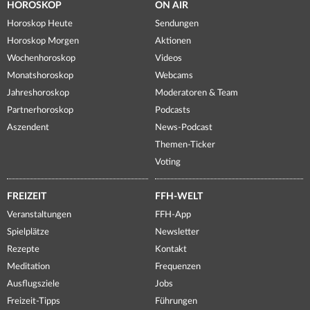
HOROSKOP
ON AIR
Horoskop Heute
Sendungen
Horoskop Morgen
Aktionen
Wochenhoroskop
Videos
Monatshoroskop
Webcams
Jahreshoroskop
Moderatoren & Team
Partnerhoroskop
Podcasts
Aszendent
News-Podcast
Themen-Ticker
Voting
FREIZEIT
FFH-WELT
Veranstaltungen
FFH-App
Spielplätze
Newsletter
Rezepte
Kontakt
Meditation
Frequenzen
Ausflugsziele
Jobs
Freizeit-Tipps
Führungen