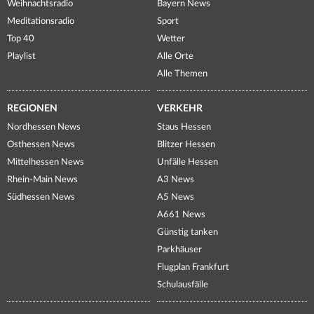
Weihnachtsradio
Bayern News
Meditationsradio
Sport
Top 40
Wetter
Playlist
Alle Orte
Alle Themen
REGIONEN
VERKEHR
Nordhessen News
Staus Hessen
Osthessen News
Blitzer Hessen
Mittelhessen News
Unfälle Hessen
Rhein-Main News
A3 News
Südhessen News
A5 News
A661 News
Günstig tanken
Parkhäuser
Flugplan Frankfurt
Schulausfälle