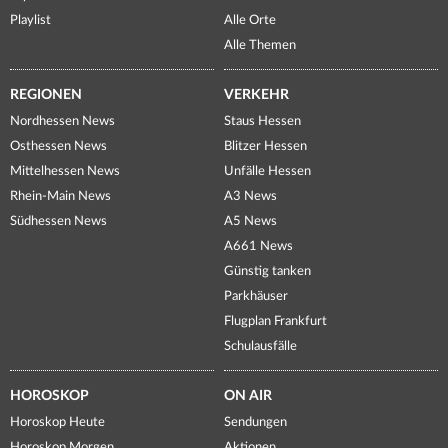
Playlist
Alle Orte
Alle Themen
REGIONEN
VERKEHR
Nordhessen News
Staus Hessen
Osthessen News
Blitzer Hessen
Mittelhessen News
Unfälle Hessen
Rhein-Main News
A3 News
Südhessen News
A5 News
A661 News
Günstig tanken
Parkhäuser
Flugplan Frankfurt
Schulausfälle
HOROSKOP
ON AIR
Horoskop Heute
Sendungen
Horoskop Morgen
Aktionen