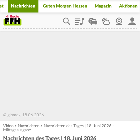
et
Nachrichten
Guten Morgen Hessen
Magazin
Aktionen
Playlist
Staupilot
Wetter
Webcam
Mein
© glomex, 18.06.2026
Video
>
Nachrichten
>
Nachrichten des Tages | 18. Juni 2026 -
Mittagsausgabe
Nachrichten des Tages | 18. Juni 2026