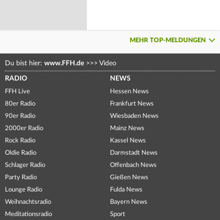
MEHR TOP-MELDUNGEN
Du bist hier:
www.FFH.de
>>>
Video
RADIO
NEWS
FFH Live
Hessen News
80er Radio
Frankfurt News
90er Radio
Wiesbaden News
2000er Radio
Mainz News
Rock Radio
Kassel News
Oldie Radio
Darmstadt News
Schlager Radio
Offenbach News
Party Radio
Gießen News
Lounge Radio
Fulda News
Weihnachtsradio
Bayern News
Meditationsradio
Sport