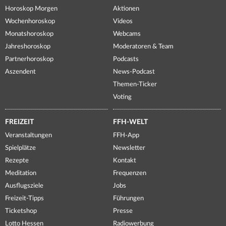
Horoskop Morgen
Aktionen
Wochenhoroskop
Videos
Monatshoroskop
Webcams
Jahreshoroskop
Moderatoren & Team
Partnerhoroskop
Podcasts
Aszendent
News-Podcast
Themen-Ticker
Voting
FREIZEIT
FFH-WELT
Veranstaltungen
FFH-App
Spielplätze
Newsletter
Rezepte
Kontakt
Meditation
Frequenzen
Ausflugsziele
Jobs
Freizeit-Tipps
Führungen
Ticketshop
Presse
Lotto Hessen
Radiowerbung