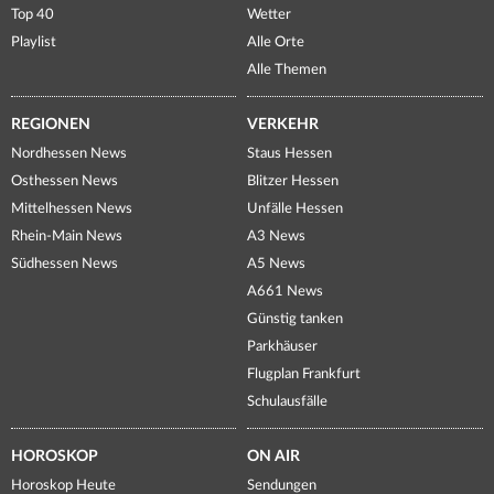
Top 40
Wetter
Playlist
Alle Orte
Alle Themen
REGIONEN
VERKEHR
Nordhessen News
Staus Hessen
Osthessen News
Blitzer Hessen
Mittelhessen News
Unfälle Hessen
Rhein-Main News
A3 News
Südhessen News
A5 News
A661 News
Günstig tanken
Parkhäuser
Flugplan Frankfurt
Schulausfälle
HOROSKOP
ON AIR
Horoskop Heute
Sendungen