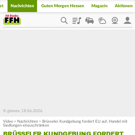
et
Nachrichten
Guten Morgen Hessen
Magazin
Aktionen
Playlist
Staupilot
Wetter
Webcam
Mein
© glomex, 18.06.2026
Video
>
Nachrichten
>
Brüsseler Kundgebung fordert EU auf, Handel mit
Siedlungen einzuschränken
BRÜSSELER KUNDGEBUNG FORDERT