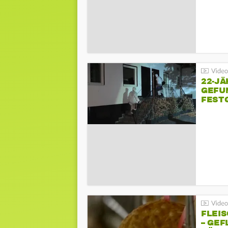
22-JÄ
GEFU
FEST
FLEI
– GEF