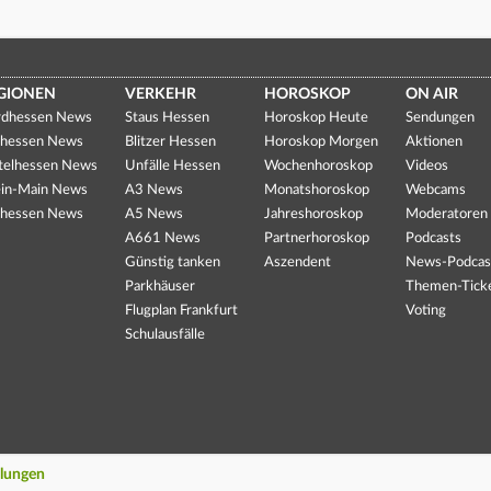
GIONEN
VERKEHR
HOROSKOP
ON AIR
dhessen News
Staus Hessen
Horoskop Heute
Sendungen
hessen News
Blitzer Hessen
Horoskop Morgen
Aktionen
telhessen News
Unfälle Hessen
Wochenhoroskop
Videos
in-Main News
A3 News
Monatshoroskop
Webcams
hessen News
A5 News
Jahreshoroskop
Moderatoren
A661 News
Partnerhoroskop
Podcasts
Günstig tanken
Aszendent
News-Podcas
Parkhäuser
Themen-Tick
Flugplan Frankfurt
Voting
Schulausfälle
llungen