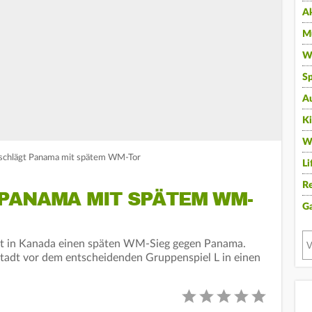
A
Mu
Wi
Sp
A
K
W
a schlägt Panama mit spätem WM-Tor
Li
Re
PANAMA MIT SPÄTEM WM-
G
rt in Kanada einen späten WM-Sieg gegen Panama.
Stadt vor dem entscheidenden Gruppenspiel L in einen