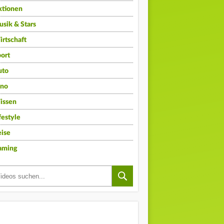
ktionen
sik & Stars
rtschaft
ort
uto
ino
issen
festyle
ise
aming