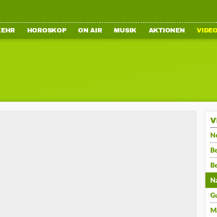
KEHR
HOROSKOP
ON AIR
MUSIK
AKTIONEN
VIDE
V
N
Be
B
N
G
M