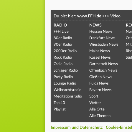
Du bist hier:
www.FFH.de
>>>
Video
RADIO
NEWS
RE
FFH Live
Hessen News
Nor
80er Radio
Frankfurt News
Ost
90er Radio
Wiesbaden News
Mit
2000er Radio
Mainz News
Rhe
Rock Radio
Kassel News
Süd
Oldie Radio
Darmstadt News
Schlager Radio
Offenbach News
Party Radio
Gießen News
Lounge Radio
Fulda News
Weihnachtsradio
Bayern News
Meditationsradio
Sport
Top 40
Wetter
Playlist
Alle Orte
Alle Themen
Impressum und Datenschutz
Cookie-Einste