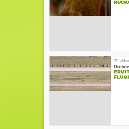
ÜCKG
Drohnen
ERMI
FLUG