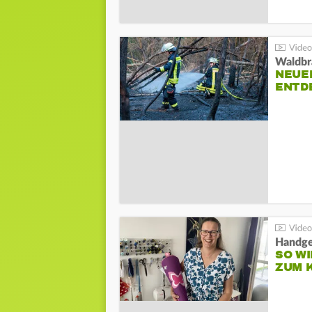
Waldbr
NEUE
ENTD
Handge
SO WI
ZUM 