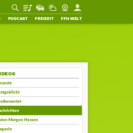
Playlist
Staupilot
Wetter
Webcam
Mein FFH
O
PODCAST
FREIZEIT
FFH-WELT
IDEOS
eueste
stgeklickt
estbewertet
achrichten
uten Morgen Hessen
agazin