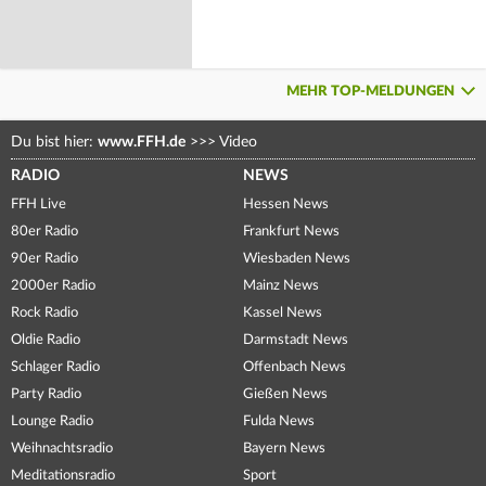
MEHR TOP-MELDUNGEN
Du bist hier:
www.FFH.de
>>>
Video
RADIO
NEWS
FFH Live
Hessen News
80er Radio
Frankfurt News
90er Radio
Wiesbaden News
2000er Radio
Mainz News
Rock Radio
Kassel News
Oldie Radio
Darmstadt News
Schlager Radio
Offenbach News
Party Radio
Gießen News
Lounge Radio
Fulda News
Weihnachtsradio
Bayern News
Meditationsradio
Sport