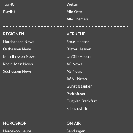
Top 40
Wetter
Playlist
Alle Orte
Alle Themen
REGIONEN
VERKEHR
Nordhessen News
Staus Hessen
Osthessen News
Blitzer Hessen
Mittelhessen News
Unfälle Hessen
Rhein-Main News
A3 News
Südhessen News
A5 News
A661 News
Günstig tanken
Parkhäuser
Flugplan Frankfurt
Schulausfälle
HOROSKOP
ON AIR
Horoskop Heute
Sendungen