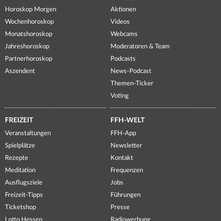
Horoskop Morgen
Aktionen
Wochenhoroskop
Videos
Monatshoroskop
Webcams
Jahreshoroskop
Moderatoren & Team
Partnerhoroskop
Podcasts
Aszendent
News-Podcast
Themen-Ticker
Voting
FREIZEIT
FFH-WELT
Veranstaltungen
FFH-App
Spielplätze
Newsletter
Rezepte
Kontakt
Meditation
Frequenzen
Ausflugsziele
Jobs
Freizeit-Tipps
Führungen
Ticketshop
Presse
Lotto Hessen
Radiowerbung