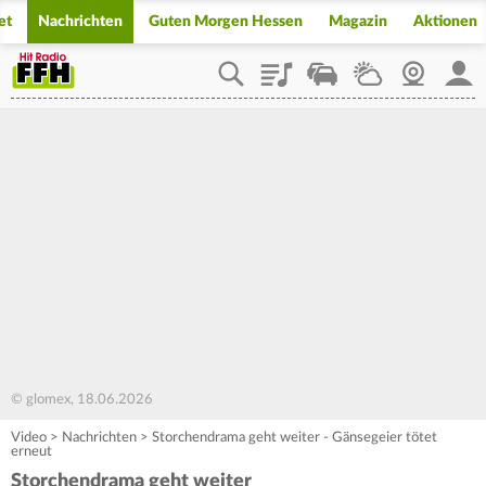
et
Nachrichten
Guten Morgen Hessen
Magazin
Aktionen
Playlist
Staupilot
Wetter
Webcam
Mein
© glomex, 18.06.2026
Video
>
Nachrichten
>
Storchendrama geht weiter - Gänsegeier tötet
erneut
Storchendrama geht weiter