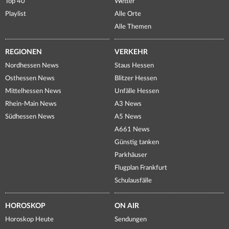
Top 40
Wetter
Playlist
Alle Orte
Alle Themen
REGIONEN
VERKEHR
Nordhessen News
Staus Hessen
Osthessen News
Blitzer Hessen
Mittelhessen News
Unfälle Hessen
Rhein-Main News
A3 News
Südhessen News
A5 News
A661 News
Günstig tanken
Parkhäuser
Flugplan Frankfurt
Schulausfälle
HOROSKOP
ON AIR
Horoskop Heute
Sendungen