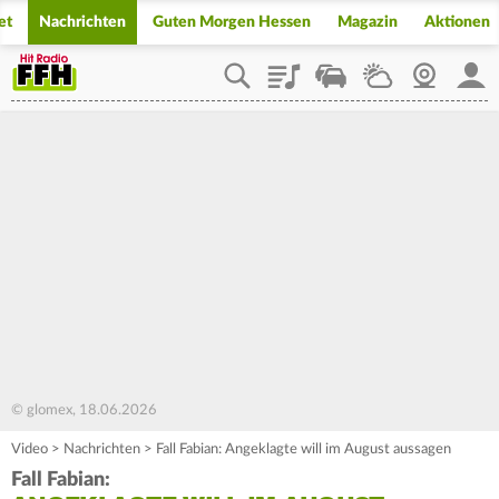
et
Nachrichten
Guten Morgen Hessen
Magazin
Aktionen
Playlist
Staupilot
Wetter
Webcam
Mein
© glomex, 18.06.2026
Video
>
Nachrichten
>
Fall Fabian: Angeklagte will im August aussagen
Fall Fabian: