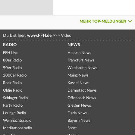
MEHR TOP-MELDUNGEN
Du bist hier:
www.FFH.de
>>>
Video
RADIO
NEWS
FFH Live
Hessen News
80er Radio
Frankfurt News
90er Radio
Wiesbaden News
2000er Radio
Mainz News
Rock Radio
Kassel News
Oldie Radio
Darmstadt News
Schlager Radio
Offenbach News
Party Radio
Gießen News
Lounge Radio
Fulda News
Weihnachtsradio
Bayern News
Meditationsradio
Sport